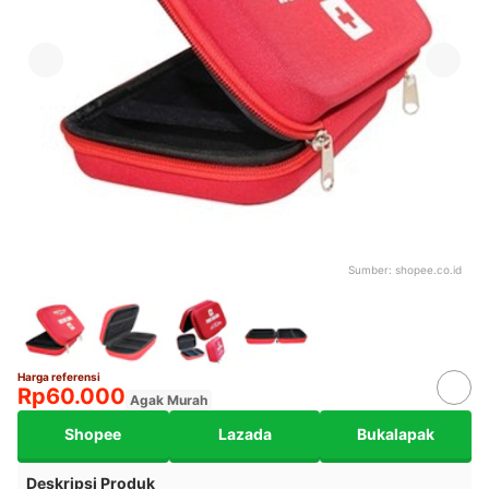
Sumber:
shopee.co.id
Harga referensi
Rp60.000
Agak Murah
Shopee
Lazada
Bukalapak
Deskripsi Produk