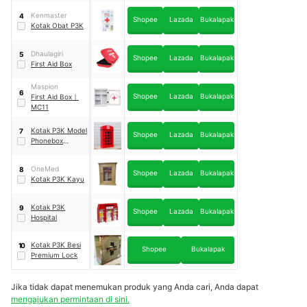
Penyimpanan
Serbaguna
｜
Kenmaster
4
Shopee
Lazada
Bukalapak
1314
Kotak Obat P3K
Dhaulagiri
5
Shopee
Lazada
Bukalapak
First Aid Box
Maspion
6
Shopee
Lazada
Bukalapak
First Aid Box
｜
MC11
Kotak P3K Model
7
Shopee
Lazada
Bukalapak
Phonebox
London
OneMed
8
Shopee
Lazada
Bukalapak
Kotak P3K Kayu
Kotak P3K
9
Shopee
Lazada
Bukalapak
Hospital
Kotak P3K Besi
10
Shopee
Bukalapak
Premium Lock
Jika tidak dapat menemukan produk yang Anda cari, Anda dapat
mengajukan permintaan di sini.