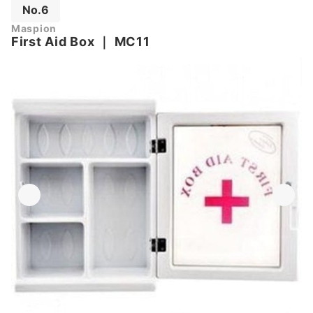
No.6
Maspion
First Aid Box
｜
MC11