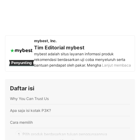
mybest, Inc.
Tim Editorial mybest
mybest adalah situs layanan informasi produk
rekomendasi berdasarkan uji coba menyeluruh serta
Penyunting
bantuan pendapat oleh pakar. Menghasilkan konten
Lanjut membaca
setiap hari, mybest menyediakan pengalaman memilih
terbaik bagi lebih dari 3 juta user per bulannya.
Berbagai tema konten, mulai dari kosmetik, kebutuhan
Daftar isi
sehari-hari, elektronik rumah tangga, hingga jasa bisa
ditemukan di mybest.
Why You Can Trust Us
Profil Tim Editorial mybest
Apa saja isi kotak P3K?
Cara memilih
1
Pilih produk berdasarkan tujuan penggunaannya