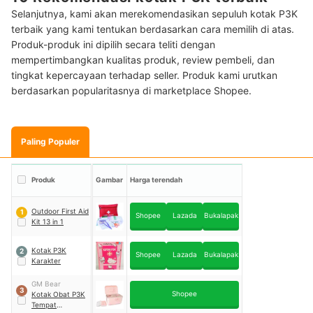
Selanjutnya, kami akan merekomendasikan sepuluh kotak P3K
terbaik yang kami tentukan berdasarkan cara memilih di atas.
Produk-produk ini dipilih secara teliti dengan
mempertimbangkan kualitas produk, review pembeli, dan
tingkat kepercayaan terhadap seller. Produk kami urutkan
berdasarkan popularitasnya di marketplace Shopee.
Paling Populer
Produk
Gambar
Harga terendah
Outdoor First Aid
1
Shopee
Lazada
Bukalapak
Kit 13 in 1
Kotak P3K
2
Shopee
Lazada
Bukalapak
Karakter
GM Bear
3
Shopee
Kotak Obat P3K
Tempat