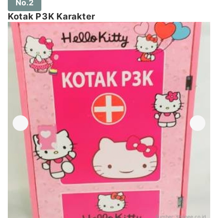
No.2
Kotak P3K Karakter
Sumber:
shopee.co.id