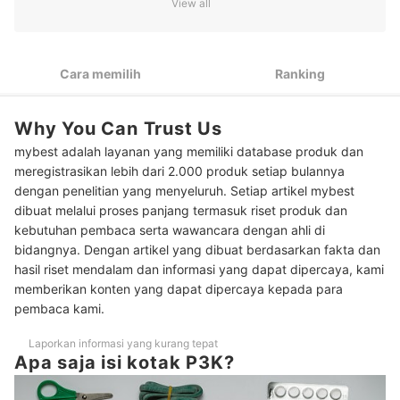
View all
2
Pilih produk berdasarkan materialnya
3
Pertimbangkan kotak P3K dengan kapasitas besar
Cara memilih
Ranking
10 Rekomendasi kotak P3K terbaik
Why You Can Trust Us
Baca juga rekomendasi berbagai peralatan untuk mengisi kotak P3K
di sini
mybest adalah layanan yang memiliki database produk dan
meregistrasikan lebih dari 2.000 produk setiap bulannya
dengan penelitian yang menyeluruh. Setiap artikel mybest
dibuat melalui proses panjang termasuk riset produk dan
kebutuhan pembaca serta wawancara dengan ahli di
bidangnya. Dengan artikel yang dibuat berdasarkan fakta dan
hasil riset mendalam dan informasi yang dapat dipercaya, kami
memberikan konten yang dapat dipercaya kepada para
pembaca kami.
Laporkan informasi yang kurang tepat
Apa saja isi kotak P3K?