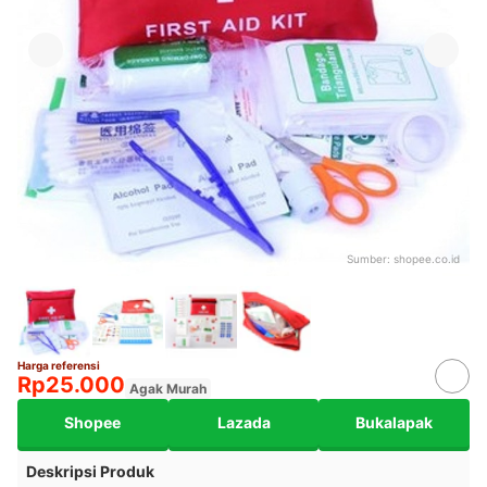
Sumber:
shopee.co.id
Harga referensi
Rp25.000
Agak Murah
Shopee
Lazada
Bukalapak
Deskripsi Produk