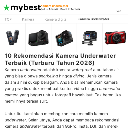
Kamera underwater
Solusi Memilih Produk Terbaik
Cari
Kamera underwater
TOP
Kamera
Kamera digital
10 Rekomendasi Kamera Underwater
Terbaik (Terbaru Tahun 2026)
Kamera
underwater
adalah kamera
waterproof
atau tahan air
yang bisa dibawa
snorkeling
hingga
diving
. Jenis kamera
dalam air ini cukup beragam. Anda bisa menemukan kamera
yang praktis untuk membuat konten video hingga
underwater
camera
yang bagus untuk fotografi bawah laut. Tak heran jika
memilihnya terasa sulit.
Untuk itu, kami akan membagikan cara memilih kamera
underwater
. Selanjutnya, Anda dapat membaca rekomendasi
kamera
underwater
terbaik dari GoPro, Insta, DJI, dan merek