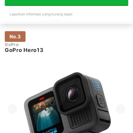
Laporkan informasi yang kurang tepat
No.3
GoPro
GoPro Hero13