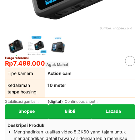
Sumber:
shopee.co.id
Harga referensi
Rp7.499.000
Agak Mahal
Tipe kamera
Action cam
Kedalaman
10 meter
tanpa housing
Stabilisasi gambar
（digital）
Continuous shoot
Shopee
Blibli
Lazada
Deskripsi Produk
Menghadirkan kualitas video 5.3K60 yang tajam untuk
mengabadikan detail bawah air dengan lebih memukau