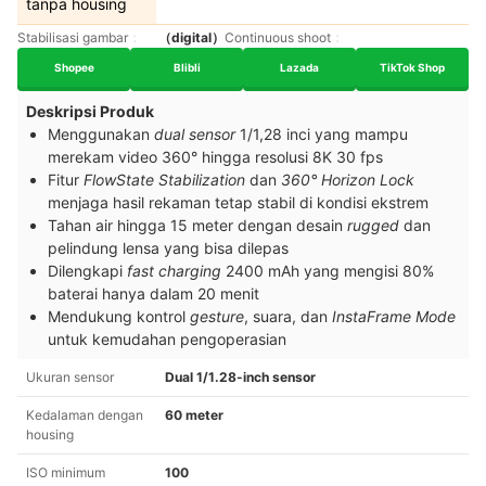
tanpa housing
Stabilisasi gambar
（digital）
Continuous shoot
Shopee
Blibli
Lazada
TikTok Shop
Deskripsi Produk
Menggunakan
dual sensor
1/1,28 inci yang mampu
merekam video 360° hingga resolusi 8K 30 fps
Fitur
FlowState Stabilization
dan
360° Horizon Lock
menjaga hasil rekaman tetap stabil di kondisi ekstrem
Tahan air hingga 15 meter dengan desain
rugged
dan
pelindung lensa yang bisa dilepas
Dilengkapi
fast charging
2400 mAh yang mengisi 80%
baterai hanya dalam 20 menit
Mendukung kontrol
gesture
, suara, dan
InstaFrame Mode
untuk kemudahan pengoperasian
Ukuran sensor
Dual 1/1.28-inch sensor
Kedalaman dengan
60 meter
housing
ISO minimum
100