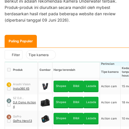
Berikut ini adalah rekomendasi Kamera Underwater terbaik.
Produk-produk ini diurutkan secara mandiri oleh mybest
berdasarkan hasil riset pada beberapa website dan review
(diperbarui tanggal 09 Juni 2026).
Paling Populer
Filter
Tipe kamera
Perincian
Keda
Produk
Gambar
Harga terendah
Tipe kamera
tanp
hous
Arashi Vision
1
Shopee
Blibli
Lazada
Action cam
15 m
Insta360 X5
SZ DJI
2
Shopee
Blibli
Lazada
Technology
DJI Osmo Action
Action cam
18 m
4
GoPro
3
Shopee
Blibli
Lazada
Action cam
10 m
GoPro Hero13