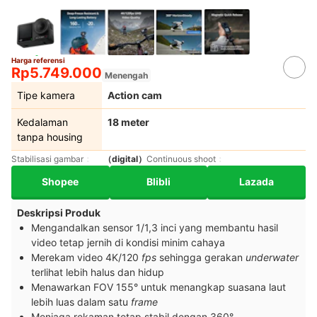
Harga referensi
Rp5.749.000
Menengah
Tipe kamera
Action cam
Kedalaman
18 meter
tanpa housing
Stabilisasi gambar
（digital）
Continuous shoot
Shopee
Blibli
Lazada
Deskripsi Produk
Mengandalkan sensor 1/1,3 inci yang membantu hasil
video tetap jernih di kondisi minim cahaya
Merekam video 4K/120
fps
sehingga gerakan
underwater
terlihat lebih halus dan hidup
Menawarkan FOV 155° untuk menangkap suasana laut
lebih luas dalam satu
frame
Menjaga rekaman tetap stabil dengan 360°