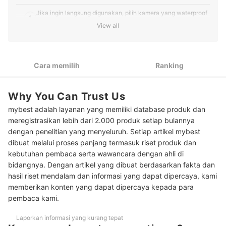
Jika ingin langsung digunakan, pilih kamera yang waterproof
1
tanpa housing
View all
Untuk membuat konten saat renang atau snorkeling, pakai
2
action cam sudah cukup praktis
Cara memilih
Ranking
Untuk diving, pastikan kamera bisa dibawa menyelam hingga
3
18 meter atau lebih
Untuk fotografi underwater, periksa ragam spesifikasi yang
Why You Can Trust Us
4
memengaruhi kualitas gambar
mybest adalah layanan yang memiliki database produk dan
meregistrasikan lebih dari 2.000 produk setiap bulannya
Peringkat Kamera Underwater Terbaik
dengan penelitian yang menyeluruh. Setiap artikel mybest
Baca rekomendasi kamera lainnya di sini
dibuat melalui proses panjang termasuk riset produk dan
kebutuhan pembaca serta wawancara dengan ahli di
bidangnya. Dengan artikel yang dibuat berdasarkan fakta dan
hasil riset mendalam dan informasi yang dapat dipercaya, kami
memberikan konten yang dapat dipercaya kepada para
pembaca kami.
Laporkan informasi yang kurang tepat