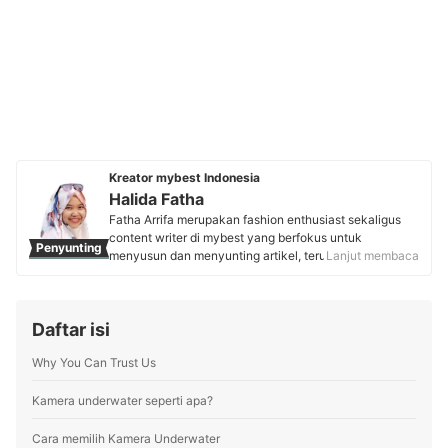
Kreator mybest Indonesia
Halida Fatha
Fatha Arrifa merupakan fashion enthusiast sekaligus
content writer di mybest yang berfokus untuk
Penyunting
menyusun dan menyunting artikel, terutama tema
Lanjut membaca
fashion wanita. Sebelumnya, ia pernah tinggal dua
tahun di Jepang untuk mempelajari budaya sekaligus
tren fashion guna memperluas wawasannya. Kini,
Daftar isi
Halida aktif menulis dan menyunting beragam artikel
dengan gaya informatif serta menarik agar bisa
Why You Can Trust Us
membantu pengguna mybest menemukan inspirasi dan
pilihan produk terbaik.
Profil Halida Fatha
Kamera underwater seperti apa?
Cara memilih Kamera Underwater