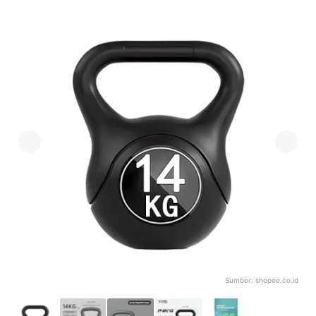
Sumber:
shopee.co.id