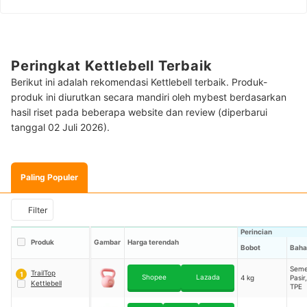
Peringkat Kettlebell Terbaik
Berikut ini adalah rekomendasi Kettlebell terbaik. Produk-
produk ini diurutkan secara mandiri oleh mybest berdasarkan
hasil riset pada beberapa website dan review (diperbarui
tanggal 02 Juli 2026).
Paling Populer
Filter
Perincian
Produk
Gambar
Harga terendah
Bobot
Baha
Seme
TrailTop
1
Shopee
Lazada
4 kg
Pasir
Kettlebell
TPE