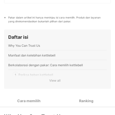
pengikut, dr. Andy rutin membagikan edukasi seputar
setiap hari, mybest menyediakan pengalaman memilih
exercise, injury, dan rehabilitasi dalam bentuk video
terbaik bagi lebih dari 3 juta user per bulannya.
informatif.
Berbagai tema konten, mulai dari kosmetik, kebutuhan
Profil dr. Andy Widjaja, DPT
sehari-hari, elektronik rumah tangga, hingga jasa bisa
Pakar dalam artikel ini hanya meninjau isi cara memilih. Produk dan layanan 
ditemukan di mybest.
yang direkomendasikan bukanlah pilihan dari pakar.
Profil Tim Editorial mybest
Daftar isi
Why You Can Trust Us
Manfaat dan kelebihan kettlebell
Berkolaborasi dengan pakar: Cara memilih kettlebell
1
Periksa beban kettlebell
View all
2
Ketahui tipe-tipe kettlebell
3
Perhatikan kemudahan menggenggam kettlebell
Cara memilih
Ranking
4
Pastikan kettlebell stabil digunakan