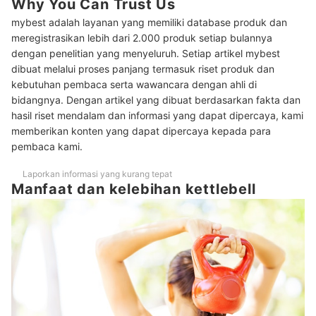
Why You Can Trust Us
Peringkat Kettlebell Terbaik
mybest adalah layanan yang memiliki database produk dan
Tips melakukan gerakan olahraga dengan kettlebell
meregistrasikan lebih dari 2.000 produk setiap bulannya
dengan penelitian yang menyeluruh. Setiap artikel mybest
Baca juga rekomendasi peralatan olahraga lainnya di sini
dibuat melalui proses panjang termasuk riset produk dan
kebutuhan pembaca serta wawancara dengan ahli di
bidangnya. Dengan artikel yang dibuat berdasarkan fakta dan
hasil riset mendalam dan informasi yang dapat dipercaya, kami
memberikan konten yang dapat dipercaya kepada para
pembaca kami.
Laporkan informasi yang kurang tepat
Manfaat dan kelebihan kettlebell