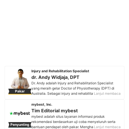
Injury and Rehabilitation Specialist
dr. Andy Widjaja, DPT
Dr. Andy adalah Injury and Rehabilitation Specialist
yang meraih gelar Doctor of Physiotherapy (DPT) di
Pakar
Australia. Sebagai injury and rehabilitation specialist, ia
Lanjut membaca
berfokus menangani berbagai masalah yang berkaitan
dengan pergerakan tubuh dan pemulihan cedera.
mybest, Inc.
Selain itu, ia juga merupakan strength and performance
Tim Editorial mybest
coach yang membantu banyak orang meningkatkan
mybest adalah situs layanan informasi produk
kekuatan dan kapasitas geraknya. Melalui akun
rekomendasi berdasarkan uji coba menyeluruh serta
Penyunting
Instagram @theindophysio dengan lebih dari 57 ribu
bantuan pendapat oleh pakar. Menghasilkan konten
Lanjut membaca