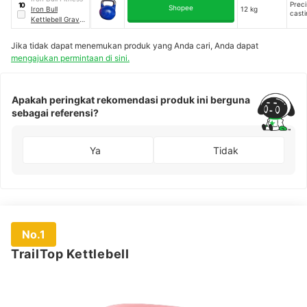
Preci
10
Shopee
Iron Bull
12 kg
casti
Kettlebell Gravity
Casting
Competition
Jika tidak dapat menemukan produk yang Anda cari, Anda dapat
Color
mengajukan permintaan di sini.
Apakah peringkat rekomendasi produk ini berguna
sebagai referensi?
Ya
Tidak
No.1
TrailTop Kettlebell