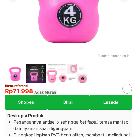
Sumber:
shopee.co.id
Harga referensi
Rp71.998
Agak Murah
Shopee
Blibli
Lazada
Deskripsi Produk
Pegangannya antiselip sehingga
kettlebell
terasa mantap
dan nyaman saat digenggam
Dilengkapi lapisan PVC berkualitas, membantu melindungi