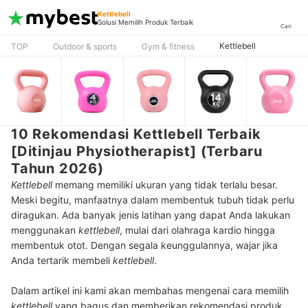
Kettlebell
Solusi Memilih Produk Terbaik
Cari
Kettlebell
TOP
Outdoor & sports
Gym & fitness
10 Rekomendasi Kettlebell Terbaik
[Ditinjau Physiotherapist] (Terbaru
Tahun 2026)
Kettlebell
memang
memiliki ukuran yang tidak terlalu besar.
Meski begitu, manfaatnya dalam membentuk tubuh tidak perlu
diragukan. Ada banyak jenis latihan yang dapat Anda lakukan
menggunakan
kettlebell
, mulai dari olahraga kardio hingga
membentuk otot. Dengan segala keunggulannya, wajar jika
Anda tertarik membeli
kettlebell
.
Dalam artikel ini kami akan membahas mengenai cara memilih
kettlebell
yang bagus dan memberikan rekomendasi produk