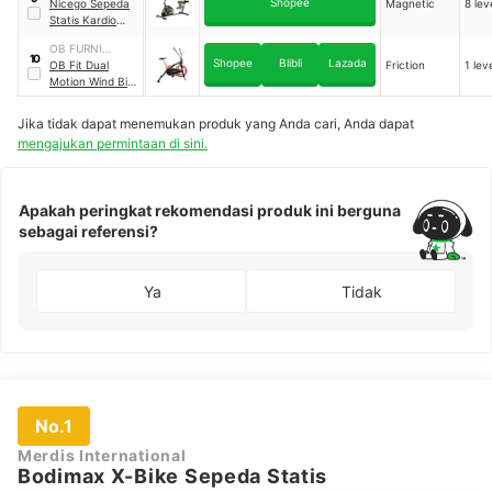
Shopee
Nicego Sepeda
Magnetic
8 lev
Statis Kardio
Recumbent
OB FURNI
10
Shopee
Blibli
Lazada
INTERINDO
OB Fit Dual
Friction
1 lev
Motion Wind Bike
｜
OB-6111
Jika tidak dapat menemukan produk yang Anda cari, Anda dapat
mengajukan permintaan di sini.
Apakah peringkat rekomendasi produk ini berguna
sebagai referensi?
Ya
Tidak
No.1
Merdis International
Bodimax X-Bike Sepeda Statis