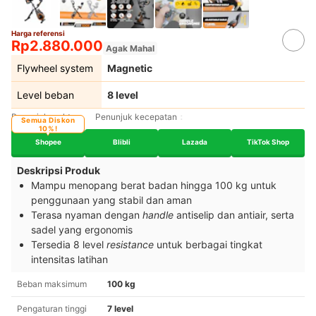
Harga referensi
Rp2.880.000
Agak Mahal
Flywheel system
Magnetic
Level beban
8 level
Penunjuk waktu
Penunjuk kecepatan
Semua Diskon
10%!
Shopee
Blibli
Lazada
TikTok Shop
Deskripsi Produk
Mampu menopang berat badan hingga 100 kg untuk
penggunaan yang stabil dan aman
Terasa nyaman dengan
handle
antiselip dan antiair, serta
sadel yang ergonomis
Tersedia 8 level
resistance
untuk berbagai tingkat
intensitas latihan
Beban maksimum
100 kg
Pengaturan tinggi
7 level