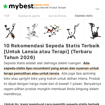
Sepeda statis
Solusi Memilih Produk Terbaik
Cari
Sepeda statis
TOP
Outdoor & sports
Gym & fitness
10 Rekomendasi Sepeda Statis Terbaik
[Untuk Lansia atau Terapi] (Terbaru
Tahun 2026)
Sepeda statis adalah alat olahraga dalam ruangan.
Ada
sepeda statis tipe
recumbent
yang aman dan nyaman untuk
terapi pemulihan atau untuk lansia
. Ada juga tipe
spinning
bike
atau
upright bike
yang kokoh untuk latihan intens. Produk
ini dijual dengan harga mulai dari di bawah 1 jutaan. Banyaknya
ragam pilihan produk mungkin membuat Anda bingung dalam
memilihnya.
Untuk itu, kami membuat cara memilih sepeda statis terbaik