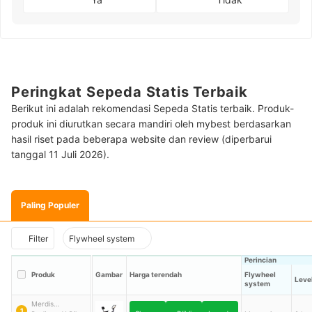
Peringkat Sepeda Statis Terbaik
Berikut ini adalah rekomendasi Sepeda Statis terbaik. Produk-
produk ini diurutkan secara mandiri oleh mybest berdasarkan
hasil riset pada beberapa website dan review (diperbarui
tanggal 11 Juli 2026).
Paling Populer
Filter
Flywheel system
Perincian
Produk
Gambar
Harga terendah
Flywheel
Leve
system
Merdis
1