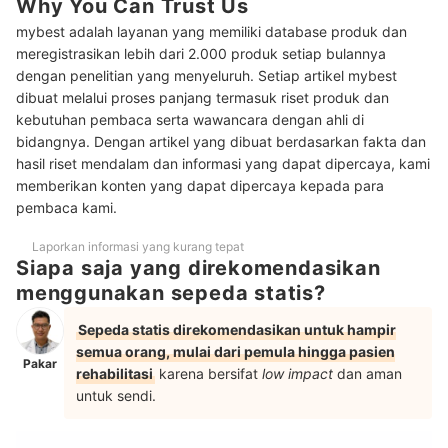
Why You Can Trust Us
Peringkat Sepeda Statis Terbaik
mybest adalah layanan yang memiliki database produk dan
Apakah penggunaan sepeda statis harus disertai dengan olahraga
meregistrasikan lebih dari 2.000 produk setiap bulannya
lain?
dengan penelitian yang menyeluruh. Setiap artikel mybest
dibuat melalui proses panjang termasuk riset produk dan
Baca juga rekomendasi peralatan kebugaran lainnya di sini
kebutuhan pembaca serta wawancara dengan ahli di
bidangnya. Dengan artikel yang dibuat berdasarkan fakta dan
hasil riset mendalam dan informasi yang dapat dipercaya, kami
memberikan konten yang dapat dipercaya kepada para
pembaca kami.
Laporkan informasi yang kurang tepat
Siapa saja yang direkomendasikan
menggunakan sepeda statis?
Sepeda statis direkomendasikan untuk hampir
semua orang, mulai dari pemula hingga pasien
Pakar
rehabilitasi
karena bersifat
low impact
dan aman
untuk sendi.