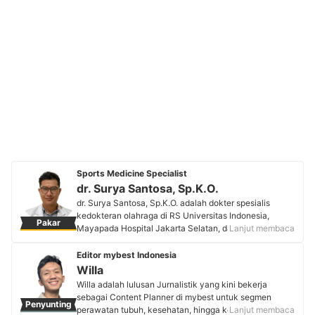
Sports Medicine Specialist
dr. Surya Santosa, Sp.K.O.
dr. Surya Santosa, Sp.K.O. adalah dokter spesialis
kedokteran olahraga di RS Universitas Indonesia,
Pakar
Mayapada Hospital Jakarta Selatan, dan Siloam
Lanjut membaca
Hospital Lippo Village. Menempuh pendidikan spesialis
di bidang Kedokteran Olahraga di FKUI, dr. Surya
Editor mybest Indonesia
meraih gelar Spesialis Kedokteran Olahraga (Sp.K.O.)
Willa
pada 2023. Kini, dr. Surya aktif menangani kasus-
Willa adalah lulusan Jurnalistik yang kini bekerja
kasus cedera olahraga, rehabilitasi, peningkatan
sebagai Content Planner di mybest untuk segmen
Penyunting
performa atlet, serta pencegahan dan penatalaksanaan
perawatan tubuh, kesehatan, hingga kebutuhan sehari-
Lanjut membaca