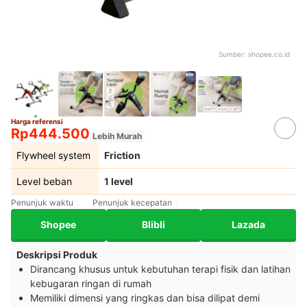
Sumber:
shopee.co.id
Harga referensi
Rp444.500
Lebih Murah
Flywheel system
Friction
Level beban
1 level
Penunjuk waktu
Penunjuk kecepatan
Shopee
Blibli
Lazada
Deskripsi Produk
Dirancang khusus untuk kebutuhan
terapi fisik
dan
latihan
kebugaran ringan
di rumah
Memiliki dimensi yang ringkas dan
bisa dilipat demi