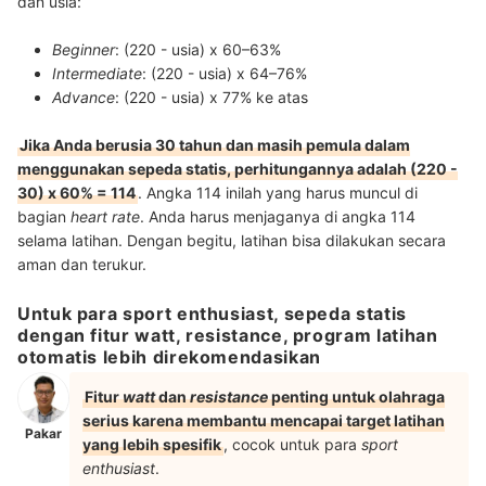
dan usia:
Beginner
: (220 - usia) x 60–63%
Intermediate
: (220 - usia) x 64–76%
Advance
: (220 - usia) x 77% ke atas
Jika Anda berusia 30 tahun dan masih pemula dalam
menggunakan sepeda statis, perhitungannya adalah (220 -
30) x 60% = 114
. Angka 114 inilah yang harus muncul di
bagian
heart rate
. Anda harus menjaganya di angka 114
selama latihan. Dengan begitu, latihan bisa dilakukan secara
aman dan terukur.
Untuk para sport enthusiast, sepeda statis
dengan fitur watt, resistance, program latihan
otomatis lebih direkomendasikan
Fitur
watt
dan
resistance
penting untuk olahraga
serius karena membantu mencapai target latihan
Pakar
yang lebih spesifik
, cocok untuk para
sport
enthusiast
.