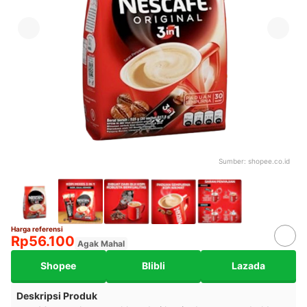
Sumber:
shopee.co.id
Harga referensi
Rp56.100
Agak Mahal
Shopee
Blibli
Lazada
Deskripsi Produk