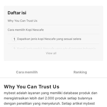
Profil Tim Editorial mybest
Daftar isi
Why You Can Trust Us
Cara memilih Kopi Nescafe
1
Dapatkan jenis kopi Nescafe yang sesuai selera
2
Kenali jenis produk Nescafe yang ada di pasaran Indonesia
View all
3
Coba juga ragam kopi Nescafe dari negara lain
Peringkat Kopi Nescafe Terbaik
Cara memilih
Ranking
Pertanyaan umum seputar kopi Nesacafe
Why You Can Trust Us
Apakah kopi Nescafe adalah kopi asli?
mybest adalah layanan yang memiliki database produk dan
Berapa kandungan kafein dalam kopi Nescafe?
meregistrasikan lebih dari 2.000 produk setiap bulannya
dengan penelitian yang menyeluruh. Setiap artikel mybest
Tips dari coffee consultant kami, Lalu Ahmad Alpian