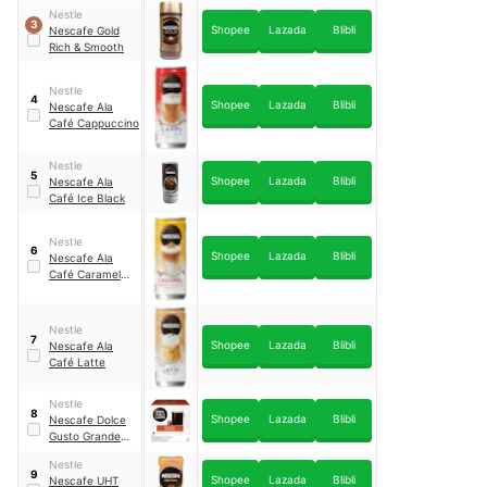
Nestle
3
Shopee
Lazada
Blibli
Nescafe Gold
Rich & Smooth
Nestle
4
Shopee
Lazada
Blibli
Nescafe Ala
Café Cappuccino
Nestle
5
Shopee
Lazada
Blibli
Nescafe Ala
Café Ice Black
Nestle
6
Shopee
Lazada
Blibli
Nescafe Ala
Café Caramel
Macchiato
Nestle
7
Shopee
Lazada
Blibli
Nescafe Ala
Café Latte
Nestle
8
Shopee
Lazada
Blibli
Nescafe Dolce
Gusto Grande
Intenso
Nestle
9
Shopee
Lazada
Blibli
Nescafe UHT