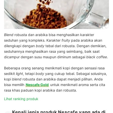
Sumber:
nescafe.com
Blend
robusta dan arabika bisa menghasilkan karakter
seduhan yang kompleks. Karakter
fruity
pada arabika akan
dilengkapi dengan
body
tebal dari robusta. Dengan demikian,
seduhannya menghasilkan rasa yang seimbang, baik saat
dicampur dengan susu maupun diminum sebagai
black coffee
.
Beberapa orang senang menikmati kopi dengan sensasi rasa
sedikit
light
, tetapi
body
yang cukup tebal. Sebagai solusinya,
kopi
blend
robusta dan arabika dapat menjadi pilihan. Anda
bisa memilih
Nescafe Gold
untuk menikmati aroma serta cita
rasa khas paduan kopi arabika dan robusta.
Lihat ranking produk
Kenali jenis produk Nescafe yang ada di