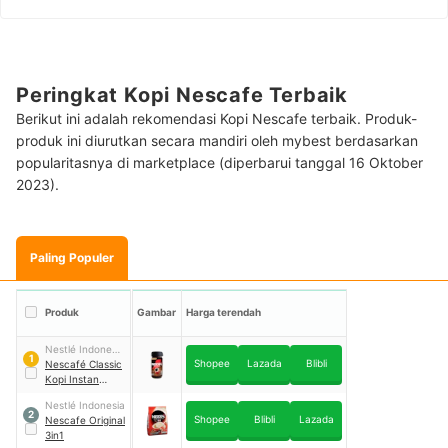
Peringkat Kopi Nescafe Terbaik
Berikut ini adalah rekomendasi Kopi Nescafe terbaik. Produk-
produk ini diurutkan secara mandiri oleh mybest berdasarkan
popularitasnya di marketplace (diperbarui tanggal 16 Oktober
2023).
Paling Populer
Produk
Gambar
Harga terendah
Nestlé Indonesia
1
Shopee
Lazada
Blibli
Jakarta
Nescafé Classic
Kopi Instan
Hitam
Nestlé Indonesia
2
Shopee
Blibli
Lazada
Nescafe Original
3in1