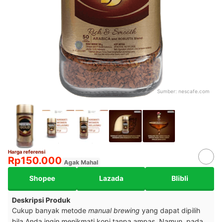
Sumber:
nescafe.com
Harga referensi
Rp150.000
Agak Mahal
Shopee
Lazada
Blibli
Deskripsi Produk
Cukup banyak metode
manual brewing
yang dapat dipilih
bila Anda ingin menikmati kopi tanpa ampas. Namun, pada