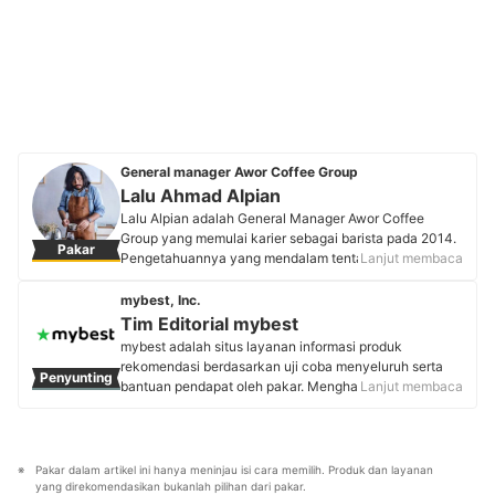
General manager Awor Coffee Group
Lalu Ahmad Alpian
Lalu Alpian adalah General Manager Awor Coffee
Group yang memulai karier sebagai barista pada 2014.
Pakar
Pengetahuannya yang mendalam tentang kopi dan
Lanjut membaca
bisnis coffee shop dikembangkan dengan keyakinan
bahwa kedai kopi merupakan sebuah kultur dan bukan
mybest, Inc.
sekadar tempat transaksi. Pengalaman dan
Tim Editorial mybest
keahliannya menjadikan Lalu sebagai praktisi F&B
mybest adalah situs layanan informasi produk
yang memahami aspek bisnis sekaligus nilai sosial di
rekomendasi berdasarkan uji coba menyeluruh serta
Penyunting
balik secangkir kopi. Kedai kopi yang dikelolanya telah
bantuan pendapat oleh pakar. Menghasilkan konten
Lanjut membaca
memiliki cabang di Yogyakarta, Jawa Tengah, dan
setiap hari, mybest menyediakan pengalaman memilih
Jawa Timur.
terbaik bagi lebih dari 3 juta user per bulannya.
Profil Lalu Ahmad Alpian
Berbagai tema konten, mulai dari kosmetik, kebutuhan
sehari-hari, elektronik rumah tangga, hingga jasa bisa
Pakar dalam artikel ini hanya meninjau isi cara memilih. Produk dan layanan 
ditemukan di mybest.
yang direkomendasikan bukanlah pilihan dari pakar.