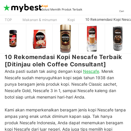
Kopi
Solusi Memilih Produk Terbaik
Cari
10 Rekomendasi Kopi Nescaf
TOP
Makanan & minuman
Kopi
10 Rekomendasi Kopi Nescafe Terbaik
[Ditinjau oleh Coffee Consultant]
Anda pasti sudah tak asing dengan kopi
Nescafe
. Merek
Nescafe sudah menyuguhkan kopi sejak tahun 1938 dan
punya beragam jenis produk kopi. Nescafe Classic
sachet
,
Nescafe Gold, Nescafe 3 in 1, sampai Nescafe kaleng dan
botol siap untuk menemani hari-hari Anda.
Kami akan memperkenalkan beragam jenis kopi Nescafe tanpa
ampas yang enak untuk diminum kapan saja. Tak hanya
produk Nescafe Indonesia, Anda dapat menemukan beragam
kopi Nescafe dari luar negeri. Ada juga tips memilih kopi