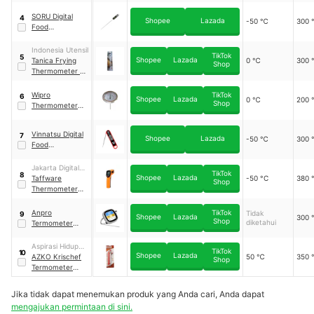
TP101
SORU Digital
4
Shopee
Lazada
-50 ℃
300
Food
Thermometer
｜
TP300
Indonesia Utensil
TikTok
5
Shopee
Lazada
Tanica Frying
0 ℃
300
Shop
Thermometer 25
cm
Wipro
TikTok
6
Shopee
Lazada
0 ℃
200
Shop
Thermometer
Payung 3"
Vinnatsu Digital
7
Shopee
Lazada
-50 ℃
300
Food
Termometer
Jakarta Digital
TikTok
8
Shopee
Lazada
Nusantara
Taffware
-50 °C
380
Shop
Thermometer
Infrared
｜
GM320
Anpro
TikTok
Tidak
9
Shopee
Lazada
300
Shop
diketahui
Termometer
Makanan
｜
HY-
270
Aspirasi Hidup
TikTok
10
Shopee
Lazada
Indonesia
AZKO Krischef
50 ℃
350
Shop
Termometer
Masak
Jika tidak dapat menemukan produk yang Anda cari, Anda dapat
mengajukan permintaan di sini.