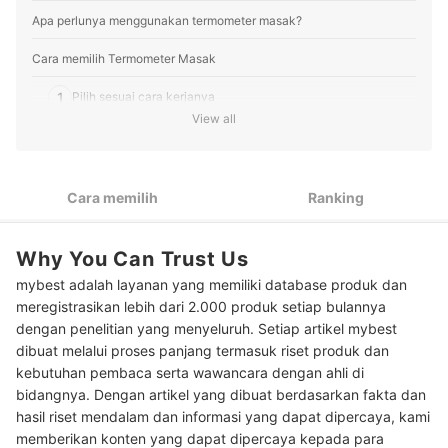
Apa perlunya menggunakan termometer masak?
Cara memilih Termometer Masak
1
Pilih sesuai cara kerjanya
View all
Pilih berdasarkan tekstur makanan yang akan diukur
2
suhunya
3
Periksa kecepatan pengukuran serta rentang suhunya
Cara memilih
Ranking
4
Perhatikan juga fitur tambahan yang tersedia
Why You Can Trust Us
Peringkat Termometer Masak Terbaik
mybest adalah layanan yang memiliki database produk dan
meregistrasikan lebih dari 2.000 produk setiap bulannya
Baca juga rekomendasi peralatan memasak lainnya di sini
dengan penelitian yang menyeluruh. Setiap artikel mybest
dibuat melalui proses panjang termasuk riset produk dan
kebutuhan pembaca serta wawancara dengan ahli di
bidangnya. Dengan artikel yang dibuat berdasarkan fakta dan
hasil riset mendalam dan informasi yang dapat dipercaya, kami
memberikan konten yang dapat dipercaya kepada para