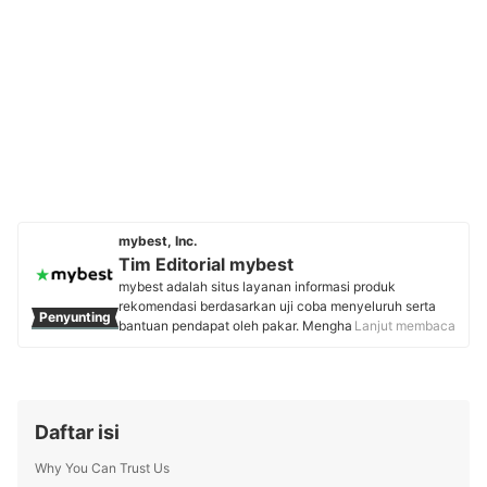
mybest, Inc.
Tim Editorial mybest
mybest adalah situs layanan informasi produk
rekomendasi berdasarkan uji coba menyeluruh serta
Penyunting
bantuan pendapat oleh pakar. Menghasilkan konten
Lanjut membaca
setiap hari, mybest menyediakan pengalaman memilih
terbaik bagi lebih dari 3 juta user per bulannya.
Berbagai tema konten, mulai dari kosmetik, kebutuhan
sehari-hari, elektronik rumah tangga, hingga jasa bisa
ditemukan di mybest.
Daftar isi
Profil Tim Editorial mybest
Why You Can Trust Us