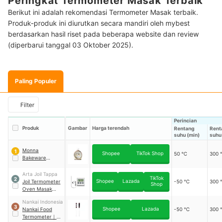
Peringkat Termometer Masak Terbaik
Berikut ini adalah rekomendasi Termometer Masak terbaik.
Produk-produk ini diurutkan secara mandiri oleh mybest
berdasarkan hasil riset pada beberapa website dan review
(diperbarui tanggal 03 Oktober 2025).
Paling Populer
Filter
Perincian
Produk
Gambar
Harga terendah
Rentang
Rent
suhu (min)
suhu
Monna
1
Shopee
TikTok Shop
50 ℃
300
Bakeware
Thermometer
Oven
Arta Joil Tappa
TikTok
2
Shopee
Lazada
Joil Termometer
-50 ℃
300
Shop
Oven Masak
Digital
｜
KT2
Nankai Indonesia
3
Shopee
Lazada
Nankai Food
-50 ℃
300
Termometer
｜