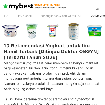
Yoghurt untuk ibu hamil
Solusi Memilih Produk Terbaik
Cari
Yoghurt unt
TOP
Ibu & anak
Perlengkapan & perawatan ibu
10 Rekomendasi Yoghurt untuk Ibu
Hamil Terbaik [Ditinjau Dokter OBGYN]
(Terbaru Tahun 2026)
Mengonsumsi
yogurt
saat hamil memberikan banyak manfaat
bagi kesehatan ibu dan janin. Yoghurt memiliki kandungan
yang kaya akan kalsium, protein, dan probiotik dalam
mendukung pertumbuhan tulang dan sistem pencernaan.
Namun, banyaknya produk di pasaran mungkin saja membuat
Anda bingung dalam memilihnya.
Kali ini, kami bersama dokter
obstetrician and gynecologist
specialist
, dr. Madona, Sp.OG, akan membahas cara memilih