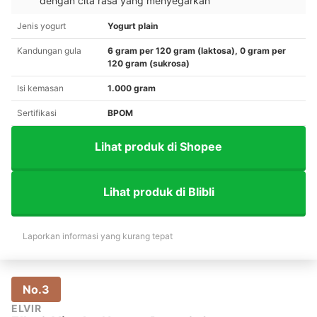
dengan cita rasa yang menyegarkan
Jenis yogurt
Yogurt plain
Kandungan gula
6 gram per 120 gram (laktosa), 0 gram per
120 gram (sukrosa)
Isi kemasan
1.000 gram
Sertifikasi
BPOM
Lihat produk di Shopee
Lihat produk di Blibli
Laporkan informasi yang kurang tepat
No.3
ELVIR