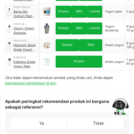
Unsweetened
Bukit Baros
7
Shopee
Blibli
Lazada
Cempaka
Baros Set
Yogurt plain
0 gr
Yoghurt Plain
with Fresh Milk
Cisarua
Yogurt
9 gr
8
Shopee
Blibli
Lazada
Mountain Dairy
Cimory Yogurt
berperisa
70 g
Squeeze
Blueberry
Heavenly
9 gr
9
Shopee
Blibli
Nutrion
Heavenly Blush
Greek yogurt
100 
Indonesia
Greek Yogurt
Cup Granola
Kalimera
(100gr x 12 pcs)
1 gr
10
Shopee
Kalimera Greek
Greek yogurt
60 g
Yogurt Plain
Jika tidak dapat menemukan produk yang Anda cari, Anda dapat
mengajukan permintaan di sini.
Apakah peringkat rekomendasi produk ini berguna
sebagai referensi?
Ya
Tidak