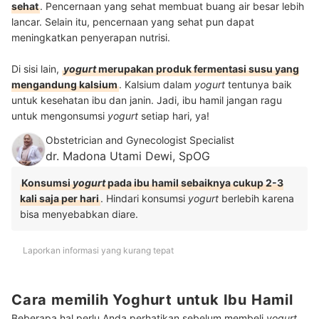
sehat
. Pencernaan yang sehat membuat buang air besar lebih
lancar. Selain itu, pencernaan yang sehat pun dapat
meningkatkan penyerapan nutrisi.
Di sisi lain,
yogurt
merupakan produk fermentasi susu yang
mengandung kalsium
. Kalsium dalam
yogurt
tentunya baik
untuk kesehatan ibu dan janin. Jadi, ibu hamil jangan ragu
untuk mengonsumsi
yogurt
setiap hari, ya!
Obstetrician and Gynecologist Specialist
dr. Madona Utami Dewi, SpOG
Konsumsi
yogurt
pada ibu hamil sebaiknya cukup 2-3
kali saja per hari
. Hindari konsumsi
yogurt
berlebih karena
bisa menyebabkan diare.
Laporkan informasi yang kurang tepat
Cara memilih Yoghurt untuk Ibu Hamil
Beberapa hal perlu Anda perhatikan sebelum membeli
yogurt