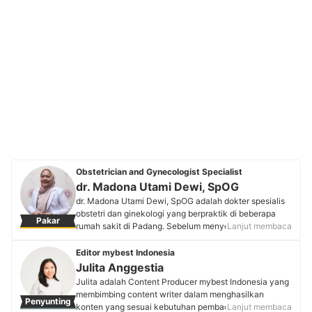
Obstetrician and Gynecologist Specialist
dr. Madona Utami Dewi, SpOG
dr. Madona Utami Dewi, SpOG adalah dokter spesialis
obstetri dan ginekologi yang berpraktik di beberapa
Pakar
rumah sakit di Padang. Sebelum menyelesaikan
Lanjut membaca
program spesialisnya pada 2021, beliau telah meraih
penghargaan sebagai mahasiswa berprestasi
Editor mybest Indonesia
Universitas Andalas pada 2009 dan menyelesaikan
Julita Anggestia
pendidikan dokter umum pada 2013. Kini, dokter
Julita adalah Content Producer mybest Indonesia yang
Madona berdedikasi memberikan pelayanan kesehatan
membimbing content writer dalam menghasilkan
Penyunting
reproduksi terbaik bagi masyarakat Padang melalui
konten yang sesuai kebutuhan pembaca. Lulusan
Lanjut membaca