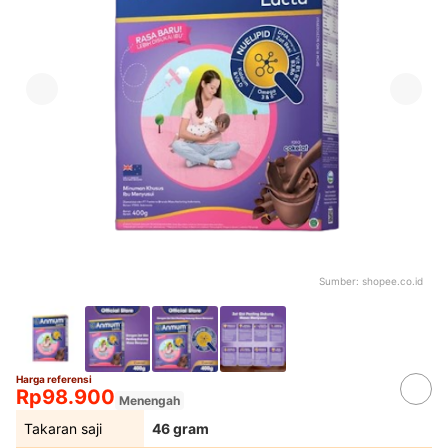
Sumber:
shopee.co.id
Harga referensi
Rp98.900
Menengah
Takaran saji
46 gram