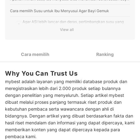
Cara memilih Susu untuk Ibu Menyusui Agar Bayi Gemuk
Agar ASI lebih lancar dan deras, pertimbangkan susu yang
1
mengandung daun katuk atau daun kelor
View all
Untuk menjaga kualitas ASI, pilih yang mengandung omega
2
3, omega 6, atau omega 9
Cara memilih
Ranking
Perhatikan kandungan gulanya dan pastikan tidak melebihi
3
batas konsumsi harian
Why You Can Trust Us
Peringkat Susu untuk Ibu Menyusui Agar Bayi Gemuk Terbaik
mybest adalah layanan yang memiliki database produk dan
Maksimalkan hindmilk pada ASI untuk membuat bayi gemuk
meregistrasikan lebih dari 2.000 produk setiap bulannya
dengan penelitian yang menyeluruh. Setiap artikel mybest
Baca juga rekomendasi produk penambah nutrisi untuk ibu dan bayi
dibuat melalui proses panjang termasuk riset produk dan
lainnya di sini
kebutuhan pembaca serta wawancara dengan ahli di
bidangnya. Dengan artikel yang dibuat berdasarkan fakta dan
hasil riset mendalam dan informasi yang dapat dipercaya, kami
memberikan konten yang dapat dipercaya kepada para
pembaca kami.