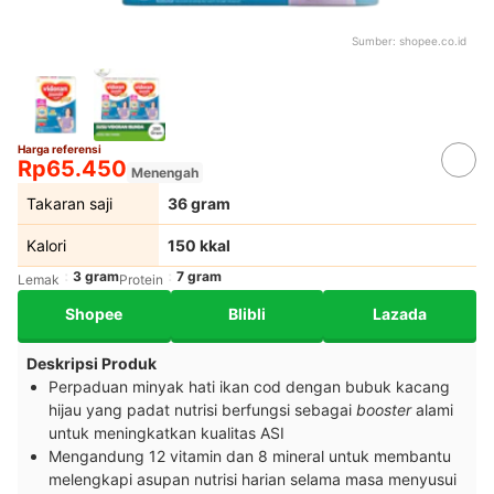
Sumber:
shopee.co.id
Harga referensi
Rp65.450
Menengah
Takaran saji
36 gram
Kalori
150 kkal
3 gram
7 gram
Lemak
Protein
Shopee
Blibli
Lazada
Deskripsi Produk
Perpaduan minyak hati ikan cod dengan bubuk kacang
hijau yang padat nutrisi berfungsi sebagai
booster
alami
untuk meningkatkan kualitas ASI
Mengandung 12 vitamin dan 8 mineral untuk membantu
melengkapi asupan nutrisi harian selama masa menyusui