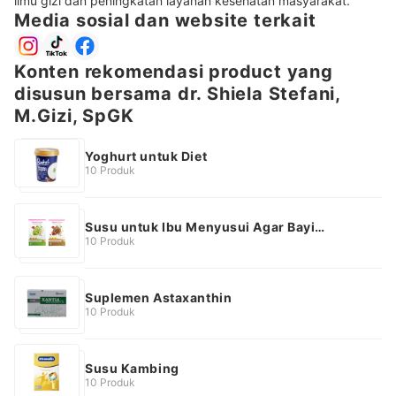
ilmu gizi dan peningkatan layanan kesehatan masyarakat.
Media sosial dan website terkait
Konten rekomendasi product yang
disusun bersama dr. Shiela Stefani,
M.Gizi, SpGK
Yoghurt untuk Diet
10 Produk
Susu untuk Ibu Menyusui Agar Bayi
Gemuk
10 Produk
Suplemen Astaxanthin
10 Produk
Susu Kambing
10 Produk