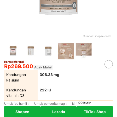
Sumber:
shopee.co.id
Harga referensi
Rp269.500
Agak Mahal
Kandungan
308.33 mg
kalsium
Kandungan
222 IU
vitamin D3
90 butir
Untuk ibu hamil
Untuk penderita mag
Isi
Shopee
Lazada
TikTok Shop