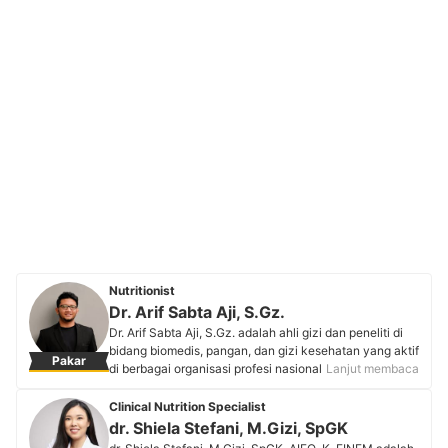
Nutritionist
Dr. Arif Sabta Aji, S.Gz.
Dr. Arif Sabta Aji, S.Gz. adalah ahli gizi dan peneliti di
bidang biomedis, pangan, dan gizi kesehatan yang aktif
Pakar
di berbagai organisasi profesi nasional dan
Lanjut membaca
internasional, termasuk ISNA, ISAGI, dan The Nutrition
Society. Dengan fokus pada nutrigenomik, gizi ibu-
Clinical Nutrition Specialist
anak, serta pencegahan penyakit tidak menular, Dr. Aji
dr. Shiela Stefani, M.Gizi, SpGK
rutin mengedukasi masyarakat tentang gizi, diet, gaya