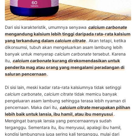
Sumber:
shopee.co.id
Dari sisi karakteristik, umumnya senyawa
calcium carbonate
mengandung kalsium lebih tinggi daripada rata-rata kalsium
yang terkandung dalam
calcium citrate
. Akan tetapi, ketika
dikonsumsi, tubuh akan mengeluarkan asam lambung lebih
banyak untuk menyerap
calcium carbonate
tersebut. Karena
itu,
calcium carbonate
kurang direkomendasikan untuk
penderita mag atau orang yang mengalami peradangan di
saluran pencernaan
.
Di sisi lain, meski kadar rata-rata kalsiumnya tidak setinggi
calcium carbonate
,
calcium citrate
tidak memicu banyak
pengeluaran asam lambung sehingga terasa lebih nyaman di
pencernaan. Maka dari itu,
calcium citrate
merupakan pilihan
lebih baik untuk lansia, ibu hamil, atau ibu menyusui
.
Mengingat banyak lansia yang pencernaannya sudah
terganggu. Sementara itu, ibu menyusui, apalagi ibu hamil,
kondisi lambungnya juga sering kali terganggu, mulai dari