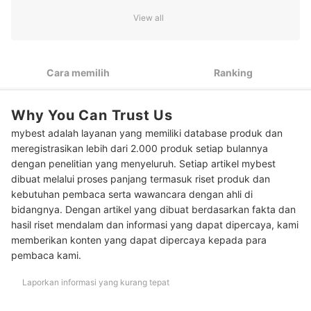
Utamakan suplemen kalsium dalam bentuk calcium citrate
2
View all
atau calcium carbonate
Agar penyerapan kalsium optimal, utamakan suplemen
3
kalsium yang dilengkapi vitamin D3, K2, dan magnesium
Cara memilih
Ranking
Peringkat Vitamin Kalsium Terbaik
Why You Can Trust Us
Apa ciri-ciri orang kekurangan kalsium?
mybest adalah layanan yang memiliki database produk dan
Baca juga rekomendasi suplemen penunjang tulang lainnya di sini
meregistrasikan lebih dari 2.000 produk setiap bulannya
dengan penelitian yang menyeluruh. Setiap artikel mybest
dibuat melalui proses panjang termasuk riset produk dan
kebutuhan pembaca serta wawancara dengan ahli di
bidangnya. Dengan artikel yang dibuat berdasarkan fakta dan
hasil riset mendalam dan informasi yang dapat dipercaya, kami
memberikan konten yang dapat dipercaya kepada para
pembaca kami.
Laporkan informasi yang kurang tepat