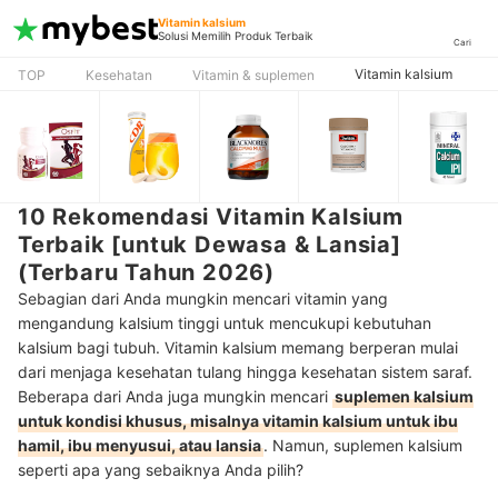
Vitamin kalsium
Solusi Memilih Produk Terbaik
Cari
Vitamin kalsium
TOP
Kesehatan
Vitamin & suplemen
10 Rekomendasi Vitamin Kalsium
Terbaik [untuk Dewasa & Lansia]
(Terbaru Tahun 2026)
Sebagian dari Anda mungkin mencari vitamin yang
mengandung kalsium tinggi untuk mencukupi kebutuhan
kalsium bagi tubuh. Vitamin kalsium memang berperan mulai
dari menjaga kesehatan tulang hingga kesehatan sistem saraf.
Beberapa dari Anda juga mungkin mencari
suplemen kalsium
untuk kondisi khusus, misalnya vitamin kalsium untuk ibu
hamil, ibu menyusui, atau lansia
. Namun, suplemen kalsium
seperti apa yang sebaiknya Anda pilih?