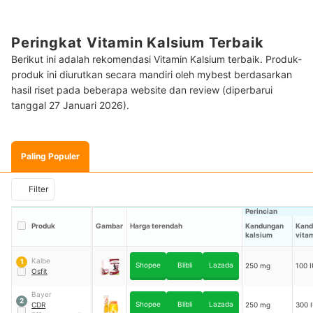
Peringkat Vitamin Kalsium Terbaik
Berikut ini adalah rekomendasi Vitamin Kalsium terbaik. Produk-
produk ini diurutkan secara mandiri oleh mybest berdasarkan
hasil riset pada beberapa website dan review (diperbarui
tanggal 27 Januari 2026).
Paling Populer
Filter
Perincian
Produk
Gambar
Harga terendah
Kandungan
Kand
kalsium
vita
Kalbe
1
Shopee
Blibli
Lazada
250 mg
100 I
Osfit
Bayer
2
Shopee
Blibli
Lazada
CDR
250 mg
300 