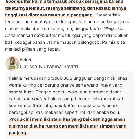
Roombutter
Palmia termasuk produk serbaguna karena
teksturnya lembut, rasanya seimbang, dan kestabilannya
tinggi saat diproses maupun dipanggang
. Karakteristik
tersebut membuatnya cocok digunakan untuk berbagai jenis
olahan, mulai dari kue kering, roti, hingga
butter filling
. Jika
Anda mencari
roombutter
multifungsi yang dapat diandalkan
baik sebagai bahan utama maupun pelengkap, Palmia bisa
menjadi pilihan yang tepat.
Baker
Carissa Nurrahma Savitri
Palmia merupakan produk BOS unggulan dengan ciri khas
warna kuning cenderung oranye serta wangi
milky
yang
sangat kuat. Dengan begitu, walaupun berbahan dasar
nabati,
roombutter
Palmia sangat cocok untuk membuat
kue kering. Selain itu,
roombutter
ini juga cocok untuk
berbagai aplikasi makanan seperti roti dan aneka bolu.
Produk ini memiliki stabilitas yang baik sehingga aman
disimpan disuhu ruang dan memiliki umur simpan yang
panjang
.