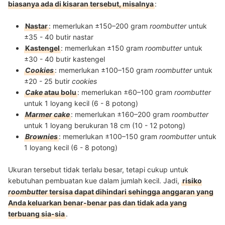
biasanya ada di kisaran tersebut, misalnya
:
Nastar
: memerlukan ±150–200 gram
roombutter
untuk
±35 - 40 butir nastar
Kastengel
: memerlukan ±150 gram
roombutter
untuk
±30 - 40 butir kastengel
Cookies
: memerlukan ±100–150 gram
roombutter
untuk
±20 - 25 butir
cookies
Cake
atau bolu
: memerlukan ±60–100 gram
roombutter
untuk 1 loyang kecil (6 - 8 potong)
Marmer cake
: memerlukan ±160–200 gram
roombutter
untuk 1 loyang berukuran 18 cm (10 - 12 potong)
Brownies
: memerlukan ±100–150 gram
roombutter
untuk
1 loyang kecil (6 - 8 potong)
Ukuran tersebut tidak terlalu besar, tetapi cukup untuk
kebutuhan pembuatan kue dalam jumlah kecil. Jadi,
risiko
roombutter
tersisa dapat dihindari sehingga anggaran yang
Anda keluarkan benar-benar pas dan tidak ada yang
terbuang sia-sia
.