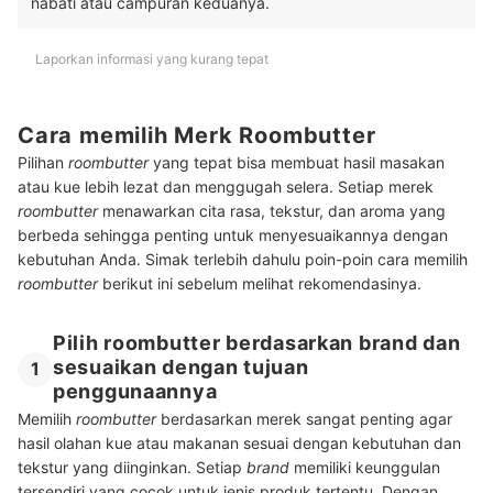
nabati atau campuran keduanya.
Laporkan informasi yang kurang tepat
Cara memilih Merk Roombutter
Pilihan
roombutter
yang tepat bisa membuat hasil masakan
atau kue lebih lezat dan menggugah selera. Setiap merek
roombutter
menawarkan cita rasa, tekstur, dan aroma yang
berbeda sehingga penting untuk menyesuaikannya dengan
kebutuhan Anda. Simak terlebih dahulu poin-poin cara memilih
roombutter
berikut ini sebelum melihat rekomendasinya.
Pilih roombutter berdasarkan brand dan
sesuaikan dengan tujuan
1
penggunaannya
Memilih
roombutter
berdasarkan merek sangat penting agar
hasil olahan kue atau makanan sesuai dengan kebutuhan dan
tekstur yang diinginkan. Setiap
brand
memiliki keunggulan
tersendiri yang cocok untuk jenis produk tertentu. Dengan