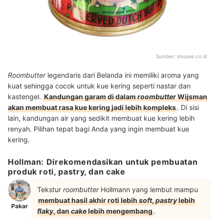
Sumber:
shopee.co.id
Roombutter
legendaris dari Belanda ini memiliki aroma yang
kuat sehingga cocok untuk kue kering seperti nastar dan
kastengel.
Kandungan garam di dalam
roombutter
Wijsman
akan membuat rasa kue kering jadi lebih kompleks
. Di sisi
lain, kandungan air yang sedikit membuat kue kering lebih
renyah. Pilihan tepat bagi Anda yang ingin membuat kue
kering.
Hollman: Direkomendasikan untuk pembuatan
produk roti, pastry, dan cake
Tekstur
roombutter
Hollmann yang lembut mampu
membuat hasil akhir roti lebih
soft
,
pastry
lebih
Pakar
flaky
, dan
cake
lebih mengembang
.