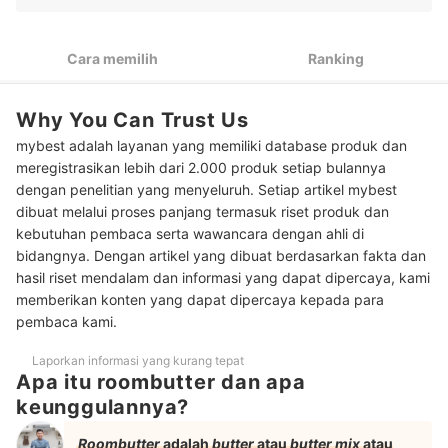
Utamakan roombutter ukuran 100-250 gram untuk skala
2
kecil atau roombutter kiloan untuk skala besar
Cara memilih
Ranking
Pilih roombutter kemasan repack dalam plastik untuk
3
pemakaian pribadi dan kemasan dus atau ember untuk
pemilik usaha kue
Why You Can Trust Us
Peringkat Merk Roombutter Terbaik
mybest adalah layanan yang memiliki database produk dan
meregistrasikan lebih dari 2.000 produk setiap bulannya
Baca juga rekomendasi butter lainnya di sini
dengan penelitian yang menyeluruh. Setiap artikel mybest
dibuat melalui proses panjang termasuk riset produk dan
kebutuhan pembaca serta wawancara dengan ahli di
bidangnya. Dengan artikel yang dibuat berdasarkan fakta dan
hasil riset mendalam dan informasi yang dapat dipercaya, kami
memberikan konten yang dapat dipercaya kepada para
pembaca kami.
Laporkan informasi yang kurang tepat
Apa itu roombutter dan apa
keunggulannya?
Roombutter
adalah
butter
atau
butter mix
atau