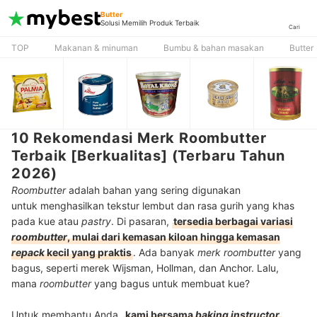
Butter
Solusi Memilih Produk Terbaik
Cari
TOP
Makanan & minuman
Bumbu & bahan masakan
Butter
10 Rekomendasi Merk Roombutter
Terbaik [Berkualitas] (Terbaru Tahun
2026)
Roombutter
adalah bahan yang sering digunakan
untuk menghasilkan tekstur lembut dan rasa gurih yang khas
pada kue atau
pastry
. Di pasaran,
tersedia berbagai variasi
roombutter
, mulai dari kemasan kiloan hingga kemasan
repack
kecil yang praktis
. Ada banyak
merk
roombutter
yang
bagus, seperti merek Wijsman, Hollman, dan Anchor. Lalu,
mana
roombutter
yang bagus untuk membuat kue?
Untuk membantu Anda,
kami bersama
baking instructor,