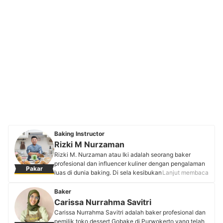
Baking Instructor
Rizki M Nurzaman
Rizki M. Nurzaman atau Iki adalah seorang baker
profesional dan influencer kuliner dengan pengalaman
Pakar
luas di dunia baking. Di sela kesibukannya, Iki kerap
Lanjut membaca
membimbing murid yang ingin belajar membuat kue,
baik secara langsung maupun daring. Dengan keahlian
Baker
dalam menciptakan kreasi kue yang menggugah selera
Carissa Nurrahma Savitri
serta tampilan yang menarik, Iki kerap membagikan
Carissa Nurrahma Savitri adalah baker profesional dan
berbagai resep, tips, dan teknik membuat kue yang
pemilik toko dessert Gobake di Purwokerto yang telah