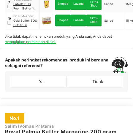
TikTok
9
Shopee
Lazada
Fabiola BOS
Salted
150 
Shop
Room Butter 150
gram
Sinar Meadow
TikTok
10
Shopee
Lazada
International
Gold Bullion BOS
Salted
15 kg
Shop
Indonesia
Butter Oil
Substitute 15 kg
Jika tidak dapat menemukan produk yang Anda cari, Anda dapat
mengajukan permintaan di sini.
Apakah peringkat rekomendasi produk ini berguna
sebagai referensi?
Ya
Tidak
No.1
Salim Ivomas Pratama
Royal Palmia Butter Margarine 200 gram