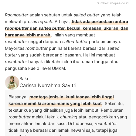
Sumber:
shopee.co.id
Roombutter
adalah sebutan untuk
salted butter
yang telah
melewati proses
repack
. Artinya,
tidak ada perbedaan antara
roombutter
dan
salted butter,
kecuali kemasan, ukuran, dan
harganya lebih murah
. Inilah yang membuat
roombutter
unggul daripada
salted butter
pada umumnya.
Mayoritas
roombutter
pun halal karena berasal dari
salted
butter
yang sudah beredar di pasaran. Hal ini membuat
roombutter
banyak diketahui oleh ibu rumah tangga atau
pengusaha kue di level UMKM.
Baker
Carissa Nurrahma Savitri
Biasanya,
mentega jenis ini kualitasnya lebih tinggi
karena memiliki aroma manis yang lebih kuat
. Selain itu,
tekstur kue yang dihasilkan juga lebih lembut. Pembuatan
roombutter
melalui teknik
churning
atau pengocokkan yang
memisahkan lemak dari susu. Di Indonesia,
roombutter
tidak hanya berasal dari lemak hewani saja, tetapi juga