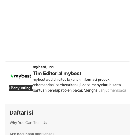
mybest, Inc.
Tim Editorial mybest
mybest adalah situs layanan informasi produk
rekomendasi berdasarkan uji coba menyeluruh serta
Penyunting
bantuan pendapat oleh pakar. Menghasilkan konten
Lanjut membaca
setiap hari, mybest menyediakan pengalaman memilih
terbaik bagi lebih dari 3 juta user per bulannya.
Berbagai tema konten, mulai dari kosmetik, kebutuhan
Daftar isi
sehari-hari, elektronik rumah tangga, hingga jasa bisa
ditemukan di mybest.
Why You Can Trust Us
Profil Tim Editorial mybest
Apa kegunaan filter lensa?