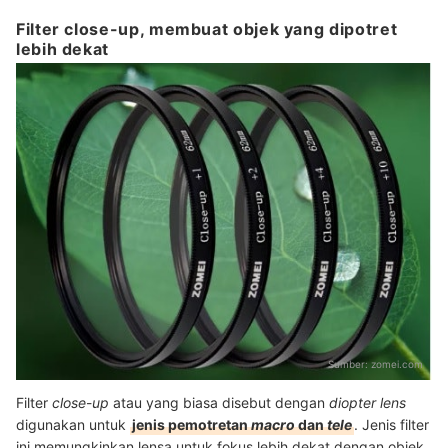
Filter close-up, membuat objek yang dipotret
lebih dekat
Sumber:
zomei.com
Filter
close
-
up
atau yang biasa disebut dengan
diopter lens
digunakan untuk
jenis pemotretan
macro
dan
tele
. Jenis filter
ini memungkinkan lensa untuk fokus lebih dekat dengan objek.