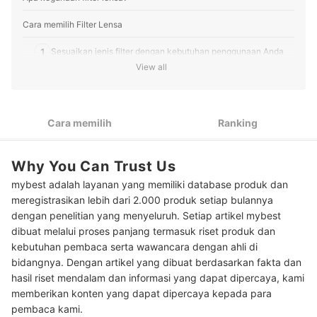
Cara memilih Filter Lensa
1
Sesuaikan jenis filter dengan kebutuhan penggunaan Anda
View all
2
Pastikan kesesuaian ukuran filter dan cara pemasangannya
3
Cek juga tingkat ketebalan filter yang akan Anda pilih
Cara memilih
Ranking
Lihat tingkat transmitansi filter untuk hasil potret yang lebih
4
optimal
Why You Can Trust Us
5
Periksa fitur pelindung filter untuk kemudahan penggunaan
mybest adalah layanan yang memiliki database produk dan
meregistrasikan lebih dari 2.000 produk setiap bulannya
Peringkat Filter Lensa Terbaik
dengan penelitian yang menyeluruh. Setiap artikel mybest
dibuat melalui proses panjang termasuk riset produk dan
Baca juga rekomendasi aksesori kamera lainnya di sini
kebutuhan pembaca serta wawancara dengan ahli di
bidangnya. Dengan artikel yang dibuat berdasarkan fakta dan
hasil riset mendalam dan informasi yang dapat dipercaya, kami
memberikan konten yang dapat dipercaya kepada para
pembaca kami.