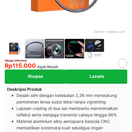
Sumber:
shopee.co.id
Harga referensi
Rp115.000
Agak Murah
Shopee
Lazada
Deskripsi Produk
Desain
slim
dengan ketebalan 3,36 mm mendukung
pemotretan lensa sudut lebar tanpa
vignetting
Lapisan
coating
di dua sisi membantu meminimalkan
refleksi serta menjaga transmisi cahaya hingga 96%
Material aluminium
alloy aerospace
berpola CNC
memastikan konstruksi kuat sekaligus ringan