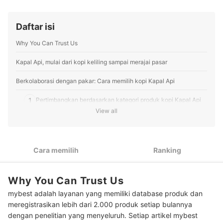
Profil Tim Editorial mybest
Daftar isi
Why You Can Trust Us
Kapal Api, mulai dari kopi keliling sampai merajai pasar
Berkolaborasi dengan pakar: Cara memilih kopi Kapal Api
1
Pertimbangkan berdasarkan kategori produk kopi Kapal Api
View all
2
Perhatikan juga mengenai kemasan kopi
Pastikan memilih kopi tanpa gula atau rendah gula jika
3
sedang berdiet
Cara memilih
Ranking
4
Pilih jenis kopi yang digunakan
Why You Can Trust Us
Peringkat Kopi Kapal Api Terbaik
mybest adalah layanan yang memiliki database produk dan
meregistrasikan lebih dari 2.000 produk setiap bulannya
dengan penelitian yang menyeluruh. Setiap artikel mybest