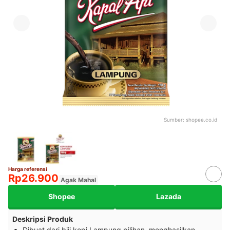
Sumber:
shopee.co.id
Harga referensi
Rp26.900
Agak Mahal
Shopee
Lazada
Deskripsi Produk
Dibuat dari biji kopi Lampung pilihan, menghasilkan