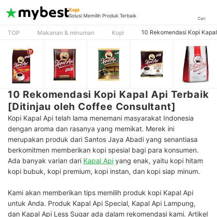
Kopi
Solusi Memilih Produk Terbaik
Cari
10 Rekomendasi Kopi Kapal A
TOP
Makanan & minuman
Kopi
10 Rekomendasi Kopi Kapal Api Terbaik
[Ditinjau oleh Coffee Consultant]
Kopi Kapal Api telah lama menemani masyarakat Indonesia
dengan aroma dan rasanya yang memikat. Merek ini
merupakan produk dari Santos Jaya Abadi yang senantiasa
berkomitmen memberikan kopi spesial bagi para konsumen.
Ada banyak varian dari
Kapal Api
yang enak, yaitu kopi hitam
kopi bubuk, kopi premium, kopi instan, dan kopi siap minum.
Kami akan memberikan tips memilih produk kopi Kapal Api
untuk Anda. Produk Kapal Api Special, Kapal Api Lampung,
dan Kapal Api Less Sugar ada dalam rekomendasi kami. Artikel