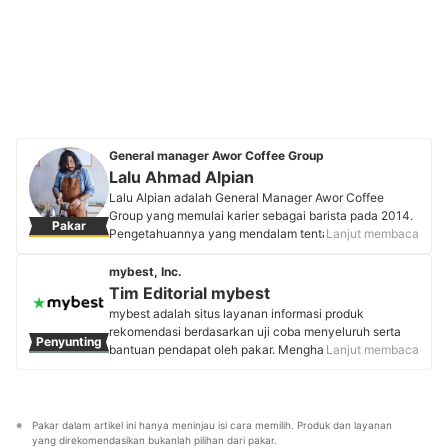
General manager Awor Coffee Group
Lalu Ahmad Alpian
Lalu Alpian adalah General Manager Awor Coffee
Group yang memulai karier sebagai barista pada 2014.
Pakar
Pengetahuannya yang mendalam tentang kopi dan
Lanjut membaca
bisnis coffee shop dikembangkan dengan keyakinan
bahwa kedai kopi merupakan sebuah kultur dan bukan
mybest, Inc.
sekadar tempat transaksi. Pengalaman dan
Tim Editorial mybest
keahliannya menjadikan Lalu sebagai praktisi F&B
mybest adalah situs layanan informasi produk
yang memahami aspek bisnis sekaligus nilai sosial di
rekomendasi berdasarkan uji coba menyeluruh serta
Penyunting
balik secangkir kopi. Kedai kopi yang dikelolanya telah
bantuan pendapat oleh pakar. Menghasilkan konten
Lanjut membaca
memiliki cabang di Yogyakarta, Jawa Tengah, dan
setiap hari, mybest menyediakan pengalaman memilih
Jawa Timur.
terbaik bagi lebih dari 3 juta user per bulannya.
Profil Lalu Ahmad Alpian
Berbagai tema konten, mulai dari kosmetik, kebutuhan
sehari-hari, elektronik rumah tangga, hingga jasa bisa
Pakar dalam artikel ini hanya meninjau isi cara memilih. Produk dan layanan 
ditemukan di mybest.
yang direkomendasikan bukanlah pilihan dari pakar.