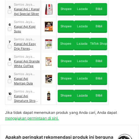
Santos Jaya
5
Shopee
Lazada
Blibli
Abadi
Kapal Api
｜
Kapal
Api Special Silver
Santos Jaya
6
Shopee
Lazada
Blibli
Abadi
Kapal Api Kopi
Susu
Santos Jaya
7
Shopee
Lazada
TikTok Shop
Abadi
Kapal Api Easy
Drip Flores
Manggarai Blend
Santos Jaya
8
Shopee
Lazada
Blibli
Abadi
Kapal Api Grande
White Coffee
Santos Jaya
9
Shopee
Lazada
Blibli
Abadi
Kapal Api
Mantap Gula
Santos Jaya
10
Shopee
Lazada
Blibli
Abadi
Kapal Api
Signature Strong
Black Coffee
Jika tidak dapat menemukan produk yang Anda cari, Anda dapat
mengajukan permintaan di sini.
Apakah peringkat rekomendasi produk ini berguna