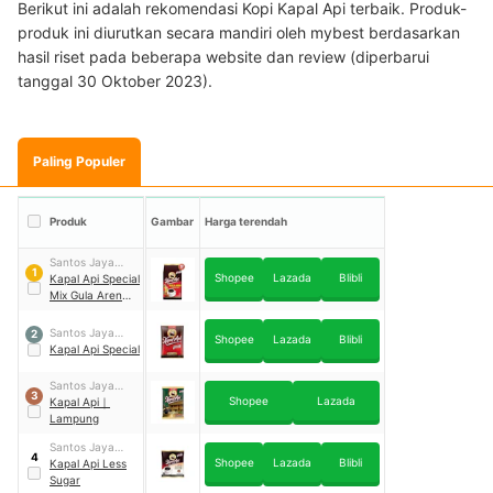
Berikut ini adalah rekomendasi Kopi Kapal Api terbaik. Produk-
produk ini diurutkan secara mandiri oleh mybest berdasarkan
hasil riset pada beberapa website dan review (diperbarui
tanggal 30 Oktober 2023).
Paling Populer
Produk
Gambar
Harga terendah
Santos Jaya
1
Shopee
Lazada
Blibli
Abadi
Kapal Api Special
Mix Gula Aren
(10 sachet x 23
gram)
Santos Jaya
2
Shopee
Lazada
Blibli
Abadi
Kapal Api Special
Santos Jaya
3
Shopee
Lazada
Abadi
Kapal Api
｜
Lampung
Santos Jaya
4
Shopee
Lazada
Blibli
Abadi
Kapal Api Less
Sugar