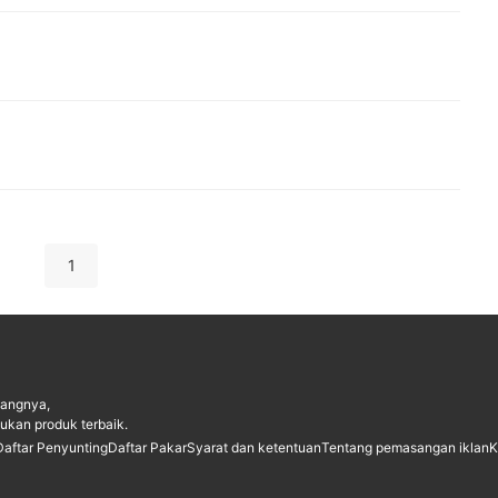
1
dangnya,
kan produk terbaik.
Daftar Penyunting
Daftar Pakar
Syarat dan ketentuan
Tentang pemasangan iklan
K