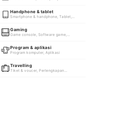
Bungkus & kemasan
Handphone & tablet
Smartphone & handphone, Tablet,
Aksesori handphone & tablet
Gaming
Game console, Software game,
Aksesori mobile gaming
Program & aplikasi
Program komputer, Aplikasi
Travelling
Tiket & voucer, Perlengkapan
travelling, Hotel & penginapan