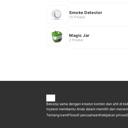
Smoke Detector
10 Produk
Magic Jar
2 Produk
Bekerja sama dengan kreator konten dan ahli di bi
mybest membantu Anda dalam memilih dan menemu
Tentang kami
Filosofi perusahaan
Kebijakan privasi