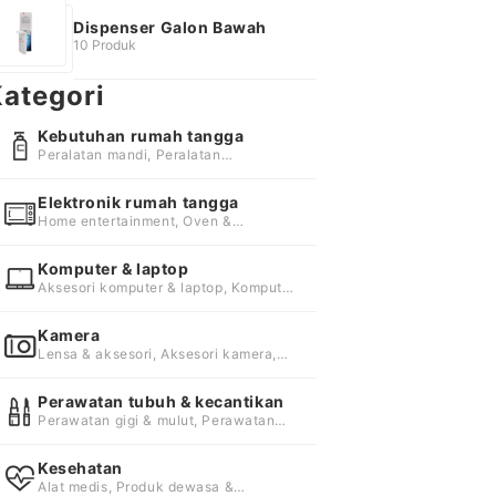
Dispenser Galon Bawah
10 Produk
ategori
Kebutuhan rumah tangga
Peralatan mandi, Peralatan
kebersihan, Perlengkapan berkebun
Elektronik rumah tangga
Home entertainment, Oven &
microwave, Penyejuk & pembersih
udara
Komputer & laptop
Aksesori komputer & laptop, Komputer,
Laptop
Kamera
Lensa & aksesori, Aksesori kamera,
Baterai & charger kamera
Perawatan tubuh & kecantikan
Perawatan gigi & mulut, Perawatan
wajah, Perawatan badan
Kesehatan
Alat medis, Produk dewasa &