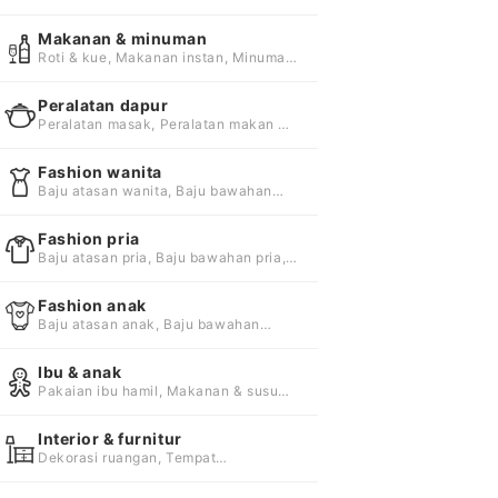
kewanitaan, Vitamin & suplemen
Makanan & minuman
Roti & kue, Makanan instan, Minuman
instan
Peralatan dapur
Peralatan masak, Peralatan makan &
minum, Aksesori dapur
Fashion wanita
Baju atasan wanita, Baju bawahan
wanita, Baju terusan & setelan wanita
Fashion pria
Baju atasan pria, Baju bawahan pria,
Baju terusan & setelan pria
Fashion anak
Baju atasan anak, Baju bawahan
anak, Baju terusan & setelan anak
Ibu & anak
Pakaian ibu hamil, Makanan & susu
bayi, Mainan & aktivitas bayi
Interior & furnitur
Dekorasi ruangan, Tempat
penyimpanan lainnya, Kasur & tempat
tidur