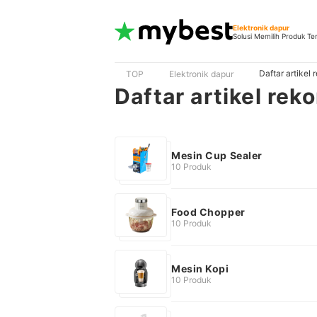
Elektronik dapur
Solusi Memilih Produk Te
Daftar artikel
TOP
Elektronik dapur
Daftar artikel re
Mesin Cup Sealer
10 Produk
Food Chopper
10 Produk
Mesin Kopi
10 Produk