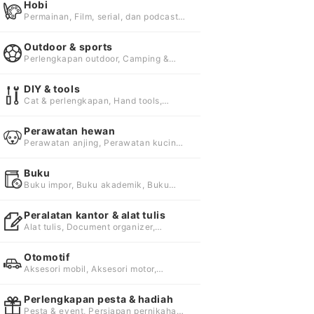
Hobi
Permainan, Film, serial, dan podcast,
Musik
Outdoor & sports
Perlengkapan outdoor, Camping &
hiking, Gym & fitness
DIY & tools
Cat & perlengkapan, Hand tools,
Power tools
Perawatan hewan
Perawatan anjing, Perawatan kucing,
Perawatan burung
Buku
Buku impor, Buku akademik, Buku
hobi
Peralatan kantor & alat tulis
Alat tulis, Document organizer,
Amplop & surat
Otomotif
Aksesori mobil, Aksesori motor,
Komponen mobil & motor
Perlengkapan pesta & hadiah
Pesta & event, Persiapan pernikahan,