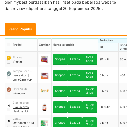
oleh mybest berdasarkan hasil riset pada beberapa website
dan review (diperbarui tanggal 20 September 2025).
Paling Populer
Perincian
Produk
Gambar
Harga terendah
Kand
Isi
chon
Pharos
TikTok
1
Shopee
Lazada
30 butir
50 m
Shop
Viostin
Tempo Scan
TikTok
2
Shopee
Lazada
Pacific
hemaviton
｜
5 butir
400 
Shop
JointCare Max
Ultra Sakti
TikTok
3
Shopee
Lazada
5 butir
400 
Shop
Welmove
Blackmores
TikTok
4
Shopee
Lazada
Blackmores
30 butir
400 
Shop
Healthy Joint
Lapi
TikTok
5
Shopee
Lazada
Laboratories
Osteokom GCM
4 butir
400 
Shop