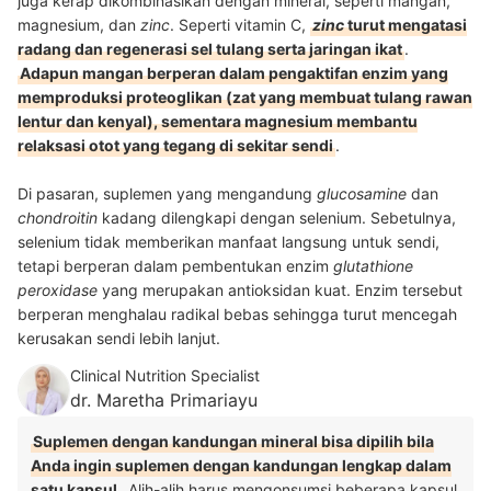
juga kerap dikombinasikan dengan mineral, seperti mangan,
magnesium, dan
zinc
. Seperti vitamin C,
zinc
turut mengatasi
radang dan regenerasi sel tulang serta jaringan ikat
.
Adapun mangan berperan dalam pengaktifan enzim yang
memproduksi proteoglikan (zat yang membuat tulang rawan
lentur dan kenyal), sementara magnesium membantu
relaksasi otot yang tegang di sekitar sendi
.
Di pasaran, suplemen yang mengandung
glucosamine
dan
chondroitin
kadang dilengkapi dengan selenium. Sebetulnya,
selenium tidak memberikan manfaat langsung untuk sendi,
tetapi berperan dalam pembentukan enzim
glutathione
peroxidase
yang merupakan antioksidan kuat. Enzim tersebut
berperan menghalau radikal bebas sehingga turut mencegah
kerusakan sendi lebih lanjut.
Clinical Nutrition Specialist
dr. Maretha Primariayu
Suplemen dengan kandungan mineral bisa dipilih bila
Anda ingin suplemen dengan kandungan lengkap dalam
satu kapsul
. Alih-alih harus mengonsumsi beberapa kapsul