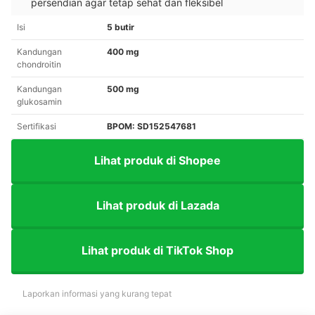
persendian agar tetap sehat dan fleksibel
Isi
5 butir
Kandungan
400 mg
chondroitin
Kandungan
500 mg
glukosamin
Sertifikasi
BPOM: SD152547681
Lihat produk di Shopee
Lihat produk di Lazada
Lihat produk di TikTok Shop
Laporkan informasi yang kurang tepat