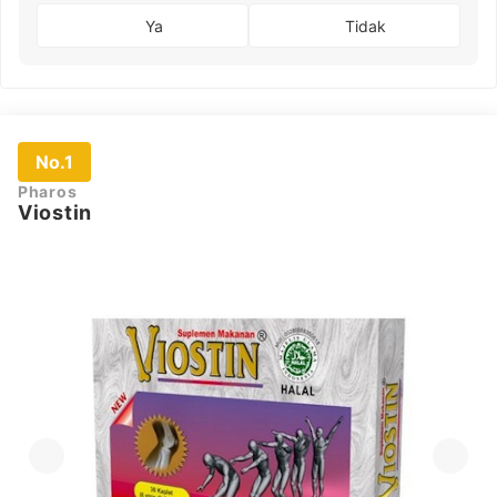
Ya
Tidak
No.1
Pharos
Viostin