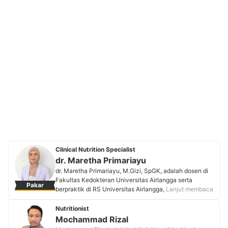
Clinical Nutrition Specialist
dr. Maretha Primariayu
dr. Maretha Primariayu, M.Gizi, SpGK, adalah dosen di
Fakultas Kedokteran Universitas Airlangga serta
Pakar
berpraktik di RS Universitas Airlangga, Prossi Clinic
Lanjut membaca
Malang, dan MS Glow Aesthetic Clinic Malang. Beliau
merupakan lulusan S1 fakultas kedokteran Universitas
Nutritionist
Brawijaya pada 2011 dan dilanjutkan dengan
Mochammad Rizal
pendidikan S2 serta program pendidikan spesialis gizi