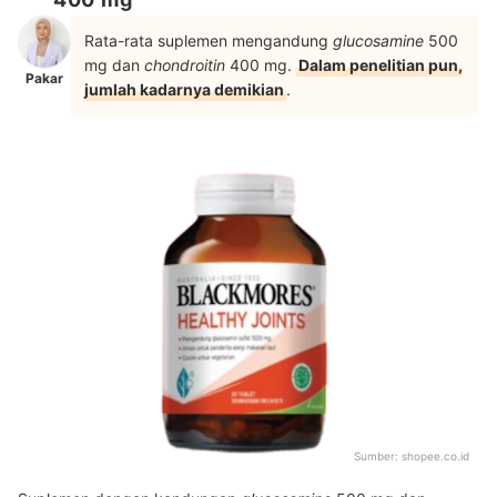
Rata-rata suplemen mengandung
glucosamine
500
mg dan
chondroitin
400 mg.
Dalam penelitian pun,
Pakar
jumlah kadarnya demikian
.
Sumber:
shopee.co.id