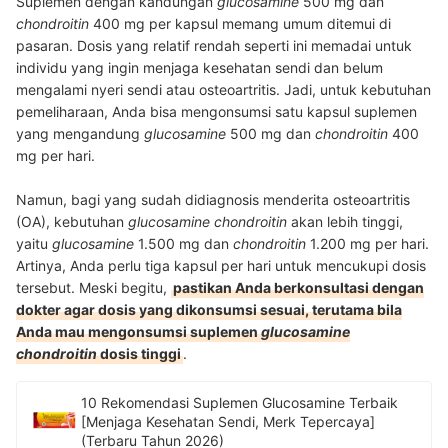
Suplemen dengan kandungan
glucosamine
500 mg dan
chondroitin
400 mg per kapsul memang umum ditemui di
pasaran. Dosis yang relatif rendah seperti ini memadai untuk
individu yang ingin menjaga kesehatan sendi dan belum
mengalami nyeri sendi atau osteoartritis. Jadi, untuk kebutuhan
pemeliharaan, Anda bisa mengonsumsi satu kapsul suplemen
yang mengandung
glucosamine
500 mg dan
chondroitin
400
mg per hari.
Namun, bagi yang sudah didiagnosis menderita osteoartritis
(OA), kebutuhan
glucosamine chondroitin
akan lebih tinggi,
yaitu
glucosamine
1.500 mg dan
chondroitin
1.200 mg per hari.
Artinya, Anda perlu tiga kapsul per hari untuk mencukupi dosis
tersebut. Meski begitu,
pastikan Anda berkonsultasi dengan
dokter agar dosis yang dikonsumsi sesuai, terutama bila
Anda mau mengonsumsi suplemen
glucosamine
chondroitin
dosis tinggi
.
10 Rekomendasi Suplemen Glucosamine Terbaik
[Menjaga Kesehatan Sendi, Merk Tepercaya]
(Terbaru Tahun 2026)