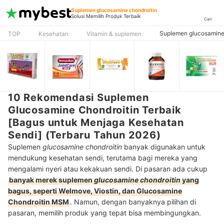
Suplemen glucosamine chondroitin
Solusi Memilih Produk Terbaik
Cari
Suplemen glucosamine 
TOP
Kesehatan
Vitamin & suplemen
10 Rekomendasi Suplemen
Glucosamine Chondroitin Terbaik
[Bagus untuk Menjaga Kesehatan
Sendi] (Terbaru Tahun 2026)
Suplemen
glucosamine chondroitin
banyak digunakan untuk
mendukung kesehatan sendi, terutama bagi mereka yang
mengalami nyeri atau kekakuan sendi. Di pasaran ada cukup
banyak merek suplemen
glucosamine chondroitin
yang
bagus, seperti Welmove, Viostin, dan Glucosamine
Chondroitin MSM
. Namun, dengan banyaknya pilihan di
pasaran, memilih produk yang tepat bisa membingungkan.