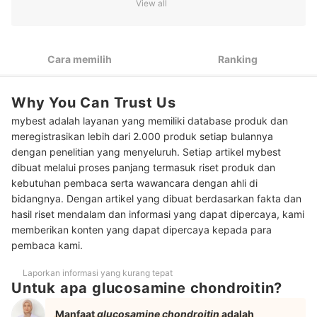
View all
2
Periksa bahan lain yang terkandung di dalam suplemen
Peringkat Suplemen Glucosamine Chondroitin Terbaik
Cara memilih
Ranking
Baca juga rekomendasi vitamin dan susu untuk menjaga kesehatan
tulang lainnya di sini
Why You Can Trust Us
mybest adalah layanan yang memiliki database produk dan
meregistrasikan lebih dari 2.000 produk setiap bulannya
dengan penelitian yang menyeluruh. Setiap artikel mybest
dibuat melalui proses panjang termasuk riset produk dan
kebutuhan pembaca serta wawancara dengan ahli di
bidangnya. Dengan artikel yang dibuat berdasarkan fakta dan
hasil riset mendalam dan informasi yang dapat dipercaya, kami
memberikan konten yang dapat dipercaya kepada para
pembaca kami.
Laporkan informasi yang kurang tepat
Untuk apa glucosamine chondroitin?
Manfaat
glucosamine chondroitin
adalah