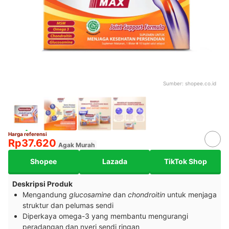
Sumber:
shopee.co.id
Harga referensi
Rp37.620
Agak Murah
Shopee
Lazada
TikTok Shop
Deskripsi Produk
Mengandung
glucosamine
dan
chondroitin
untuk menjaga
struktur dan pelumas sendi
Diperkaya omega-3 yang membantu mengurangi
peradangan dan nyeri sendi ringan