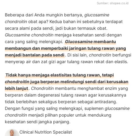
Sumber:
shopee.co.id
Beberapa dari Anda mungkin bertanya,
glucosamine
chondroitin
obat apa? Kedua bahan ini sebetulnya terdapat
secara alami pada sendi, jadi bukan termasuk obat.
Glucosamine chondroitin
menjaga kesehatan sendi dengan
cara yang saling melengkapi.
Glucosamine
membantu
membangun dan memperbaiki jaringan tulang rawan yang
menjadi bantalan pada sendi
. Di sisi lain,
chondroitin
berfungsi
menyerap air dan zat gizi agar tulang rawan rekat dan elastis.
Tidak hanya menjaga elastisitas tulang rawan, tetapi
chondroitin
juga berperan melindungi sendi dari kerusakan
lebih lanjut
.
Chondroitin
membantu menghambat enzim yang
berperan dalam degenerasi tulang rawan agar kerusakannya
tidak berlebihan sekaligus berperan sebagai antiradang.
Dengan fungsi yang saling melengkapi, suplemen
glucosamine
chondroitin
menjadi pilihan populer untuk mendukung
kesehatan sendi jangka panjang.
Clinical Nutrition Specialist