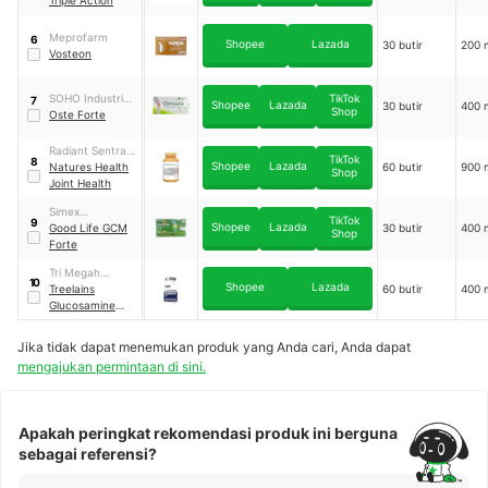
Triple Action
Meprofarm
6
Shopee
Lazada
30 butir
200 
Vosteon
SOHO Industri
TikTok
7
Shopee
Lazada
30 butir
400 
Shop
Pharmasi
Oste Forte
Radiant Sentral
TikTok
8
Shopee
Lazada
Nutrindo
Natures Health
60 butir
900 
Shop
Joint Health
Simex
TikTok
9
Shopee
Lazada
Pharmaceutical
Good Life GCM
30 butir
400 
Shop
Forte
Tri Megah
10
Shopee
Lazada
Makmur
Treelains
60 butir
400 
Glucosamine
Chondroitin MSM
Jika tidak dapat menemukan produk yang Anda cari, Anda dapat
mengajukan permintaan di sini.
Apakah peringkat rekomendasi produk ini berguna
sebagai referensi?