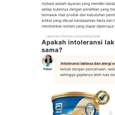
mybest adalah layanan yang memiliki datab
Baca juga rekomendasi produk susu lainnya di si
setiap bulannya dengan penelitian yang men
termasuk riset produk dan kebutuhan pem
artikel yang dibuat berdasarkan fakta dan 
memberikan konten yang dapat dipercaya
Laporkan informasi yang kurang tepat
Apakah intoleransi lak
sama?
Intoleransi laktosa dan alergi
terkait dengan pencernaan, seda
Pakar
sehingga gejalanya lebih luas da