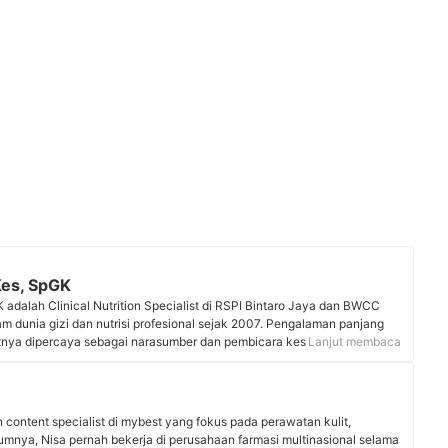
Kes, SpGK
 adalah Clinical Nutrition Specialist di RSPI Bintaro Jaya dan BWCC
lam dunia gizi dan nutrisi profesional sejak 2007. Pengalaman panjang
tnya dipercaya sebagai narasumber dan pembicara kesehatan di
Lanjut membaca
elevisi seperti dr. Oz Indonesia (Trans TV), Hidup Sehat (TV One), dan
a menulis artikel kesehatan yang dimuat di Harper’s Bazaar Indonesia
kan konten #tipsgizidokterdiana di instagramnya yang memiliki 49K
 content specialist di mybest yang fokus pada perawatan kulit,
Kes, SpGK
umnya, Nisa pernah bekerja di perusahaan farmasi multinasional selama