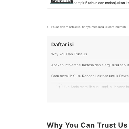
Penyunting
hampir 5 tahun dan melanjutkan ka
tahun. Ia aktif menyunting artikel
termasuk dokter kulit sampai ahli
Profil Nisa Destiana
Pakar dalam artikel ini hanya meninjau isi cara memilih
Daftar isi
Why You Can Trust Us
Apakah intoleransi laktosa dan alergi susu sapi 
Cara memilih Susu Rendah Laktosa untuk Dewa
1
Jika Anda memilih susu sapi, pilih yang 
2
Di antara beberapa pilihan, utamakan yan
3
Untuk kebutuhan weight loss atau diet, c
Peringkat Susu Rendah Laktosa untuk Dewasa 
Why You Can Trust Us