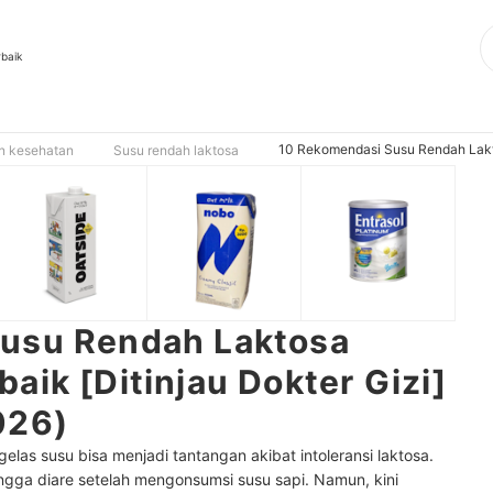
rbaik
10 Rekomendasi Susu Rendah Lakto
n kesehatan
Susu rendah laktosa
usu Rendah Laktosa
aik [Ditinjau Dokter Gizi]
026)
las susu bisa menjadi tantangan akibat intoleransi laktosa.
gga diare setelah mengonsumsi susu sapi. Namun, kini