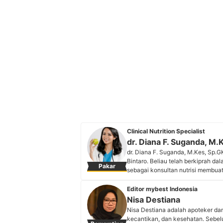
Clinical Nutrition Specialist
dr. Diana F. Suganda, M.
dr. Diana F. Suganda, M.Kes, Sp.GK
Bintaro. Beliau telah berkiprah da
Pakar
sebagai konsultan nutrisi membua
berbagai acara, termasuk program t
Ayo Sehat (Kompas TV). Beliau jug
Editor mybest Indonesia
serta Clara dan kerap membagikan
Nisa Destiana
followers.
Nisa Destiana adalah apoteker dan
Profil dr. Diana F. Suganda, M.
kecantikan, dan kesehatan. Sebel