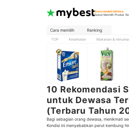
Susu rendah laktosa
Solusi Memilih Produk Te
Cara memilih
Ranking
TOP
Kesehatan
Makanan & minuma
10 Rekomendasi S
untuk Dewasa Terb
(Terbaru Tahun 2
Bagi sebagian orang dewasa, menikmati sege
Kondisi ini menyebabkan perut kembung hin