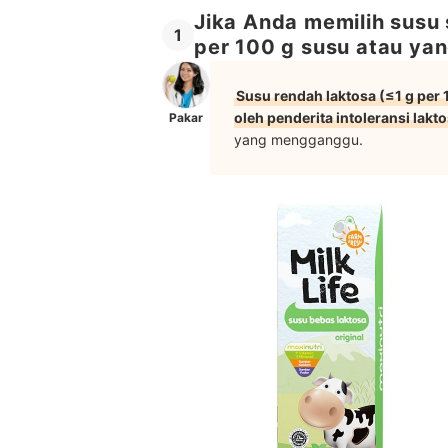
Jika Anda memilih susu 
1
per 100 g susu atau yan
Susu rendah laktosa (≤1 g per
oleh penderita intoleransi lakt
Pakar
yang mengganggu.